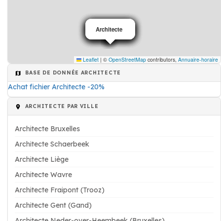
Architecte
Architecte
Architecte
Architecte
Architecte
Architecte
Leaflet
|
©
OpenStreetMap
contributors,
Annuaire-horaire
BASE DE DONNÉE ARCHITECTE
Achat fichier Architecte -20%
ARCHITECTE PAR VILLE
Architecte Bruxelles
Architecte Schaerbeek
Architecte Liège
Architecte Wavre
Architecte Fraipont (Trooz)
Architecte Gent (Gand)
Architecte Neder-over-Heembeek (Bruxelles)