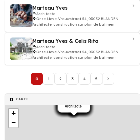
Marteau Yves
Architecte
Onze-Lieve-Vrouwstraat 54, 03052 BLANDEN
Architecte: construction sur plan de batiment
Marteau Yves & Celis Rita
Architecte
Onze-Lieve-Vrouwstraat 54, 03052 BLANDEN
Architecte: construction sur plan de batiment
0
1
2
3
4
5
CARTE
Architecte
Architecte
Architecte
Architecte
Architecte
Architecte
Architecte
Architecte
Architecte
Architecte
Architecte
Architecte
Architecte
Architecte
+
−