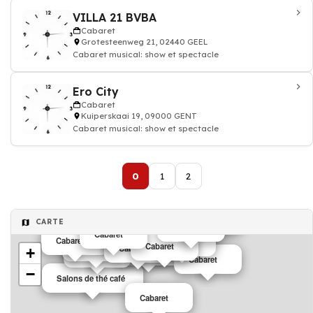
VILLA 21 BVBA
Cabaret
Grotesteenweg 21, 02440 GEEL
Cabaret musical: show et spectacle
Ero City
Cabaret
Kuiperskaai 19, 09000 GENT
Cabaret musical: show et spectacle
0
1
2
Cabaret
Cabaret
Cabaret
Cabaret
CARTE
Cabaret
Cabaret
Cabaret
Cabaret
Cabaret
Cabaret
Cabaret
Cabaret
Cabaret
Cabaret
+
Cabaret
Cabaret
Cabaret
−
Salons de thé café
Cabaret