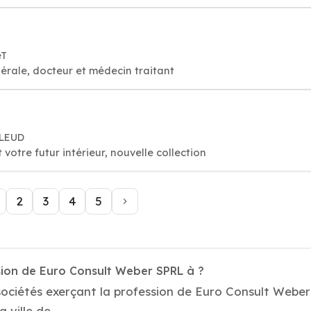
êT
érale, docteur et médecin traitant
LLEUD
votre futur intérieur, nouvelle collection
2
3
4
5
sion de Euro Consult Weber SPRL à ?
sociétés exerçant la profession de Euro Consult Weber
 ville de .