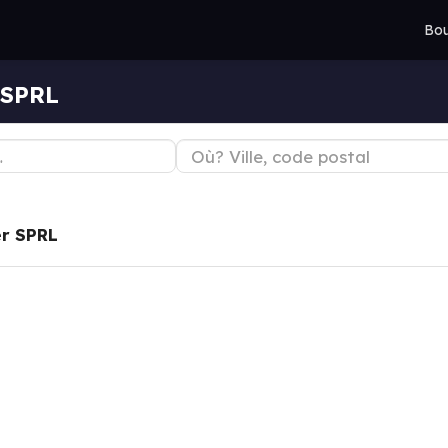
Bou
 SPRL
er SPRL