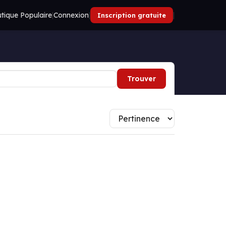
tique Populaire
|
Connexion
|
|
Inscription gratuite
Trouver