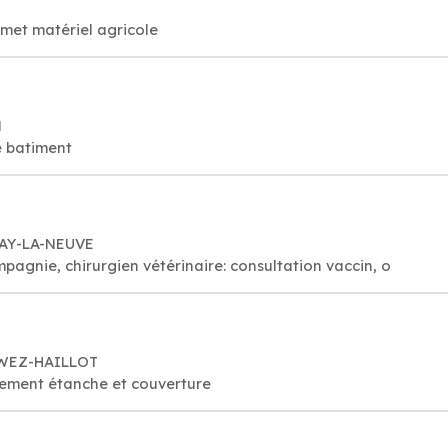
emet matériel agricole
N
e batiment
BAY-LA-NEUVE
agnie, chirurgien vétérinaire: consultation vaccin, o
RWEZ-HAILLOT
vêtement étanche et couverture