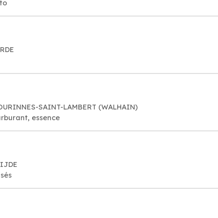
to
ORDE
7 TOURINNES-SAINT-LAMBERT (WALHAIN)
arburant, essence
SIJDE
osés