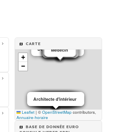
CARTE
Boisson alcoolisée
Vêtement
Vêtement
Médecin
Médecin
Médecin
Agriculture
Comptable
vétérinaire
Mobilier
Architecte
+
−
Architecte d'intérieur
Architect d'intérieur
Courtier assurance
Station service
Artiste Peintre
Informatique
Assurance
Pharmacie
Toiturier
Leaflet
|
©
OpenStreetMap
contributors,
Annuaire-horaire
BASE DE DONNÉE EURO