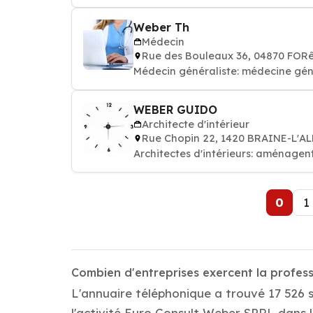
Weber Th
Médecin
Rue des Bouleaux 36, 04870 FOR
Médecin généraliste: médecine gén
WEBER GUIDO
Architecte d'intérieur
Rue Chopin 22, 1420 BRAINE-L'A
Architectes d'intérieurs: aménagent 
0
1
Combien d'entreprises exercent la profes
L'annuaire téléphonique a trouvé 17 526 
l'activité Euro Consult Weber SPRL dans la