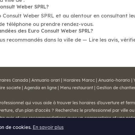
 Consult Weber SPRL?
ro Consult Weber SPRL et au alentour en consultant le
de téléphone ou prendre rendez-vous.
mandées des Euro Consult Weber SPRL?
s recommandés dans la ville de — Lire les avis, vérifie
raires Canada
|
Annuario orari
|
Horaires Maroc
|
Anuario-horario
|
ire societe
|
Agenda en ligne
|
Menu restaurant
|
Gestion de chantie
rofessionnel qui vous aide à trouver les horaires d’ouverture et fer
rture, d’un plan d'accès ? Recherchez le professionnel par ville ou 
otre avis et vos recommandations avec un commentaire et une nota
ion de cookies.
En savoir plus