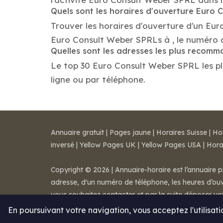
Quels sont les horaires d'ouverture Euro
Trouver les horaires d'ouverture d'un Eu
Euro Consult Weber SPRLs à , le numéro 
Quelles sont les adresses les plus recom
Le top 30 Euro Consult Weber SPRL les plu
ligne ou par téléphone.
Annuaire gratuit
|
Pages jaune
|
Horaires Suisse
|
Ho
inversé
|
Yellow Pages UK
|
Yellow Pages USA
|
Hora
Copyright © 2026 | Annuaire-horaire est l’annuaire p
adresse, d'un numéro de téléphone, les heures d’ouve
vous souhaitez contacter et par la suite déposer v
Mentions légales
-
Conditions de ventes
-
Contact
En poursuivant votre navigation, vous acceptez l'utilisat