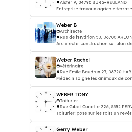
Alster 9, 04790 BURG-REULAND
Entreprise travaux agricole terras
Weber B
Architecte
Rue de l'Hydrion 50, 06700 ARLO
Architecte: construction sur plan d
Weber Rachel
vétérinaire
Rue Emile Baudrux 27, 06720 HA
Médecin soigne les animaux de comp
WEBER TONY
Toiturier
Rue Gibet Conette 226, 5352 PE
Toiturier: pose sur les toits un re
Gerry Weber