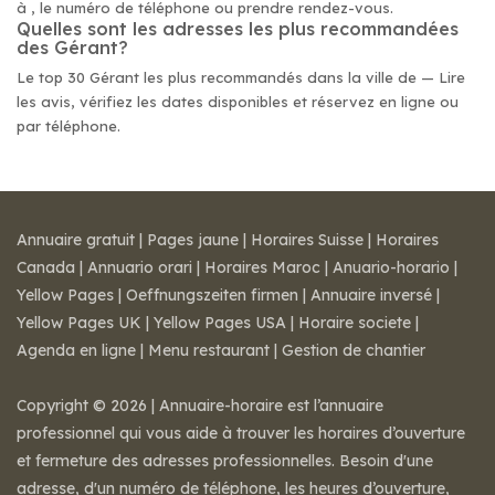
à , le numéro de téléphone ou prendre rendez-vous.
Quelles sont les adresses les plus recommandées
des Gérant?
Le top 30 Gérant les plus recommandés dans la ville de — Lire
les avis, vérifiez les dates disponibles et réservez en ligne ou
par téléphone.
Annuaire gratuit
|
Pages jaune
|
Horaires Suisse
|
Horaires
Canada
|
Annuario orari
|
Horaires Maroc
|
Anuario-horario
|
Yellow Pages
|
Oeffnungszeiten firmen
|
Annuaire inversé
|
Yellow Pages UK
|
Yellow Pages USA
|
Horaire societe
|
Agenda en ligne
|
Menu restaurant
|
Gestion de chantier
Copyright © 2026 | Annuaire-horaire est l’annuaire
professionnel qui vous aide à trouver les horaires d’ouverture
et fermeture des adresses professionnelles. Besoin d'une
adresse, d'un numéro de téléphone, les heures d’ouverture,