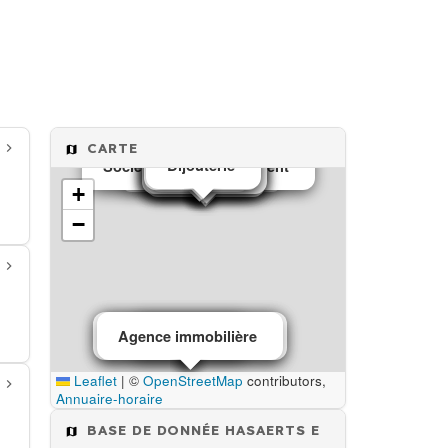
CARTE
Fabrication de vêtement
Bijouterie
Société de Déménagement
photographe
Bijouterie
Bijouterie
Médecin
Neuropsychiatre
Architecte
Architecte
Médecin
Banque
Architecte
Assurance
Assurance
Architecte
+
−
Architecte d'intérieur
Architect d'intérieur
Agence immobilière
Menuisier
Leaflet
|
©
OpenStreetMap
contributors,
Annuaire-horaire
BASE DE DONNÉE HASAERTS E