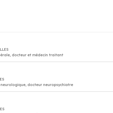
ELLES
érale, docteur et médecin traitant
LES
 neurologique, docteur neuropsychiatre
LES