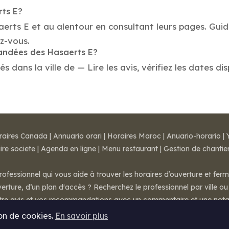
rts E?
aerts E et au alentour en consultant leurs pages. Guid
z-vous.
mandées des Hasaerts E?
dans la ville de — Lire les avis, vérifiez les dates dis
raires Canada
|
Annuario orari
|
Horaires Maroc
|
Anuario-horario
|
ire societe
|
Agenda en ligne
|
Menu restaurant
|
Gestion de chantie
rofessionnel qui vous aide à trouver les horaires d’ouverture et fer
rture, d’un plan d'accès ? Recherchez le professionnel par ville ou 
otre avis et vos recommandations avec un commentaire et une nota
ion de cookies.
En savoir plus