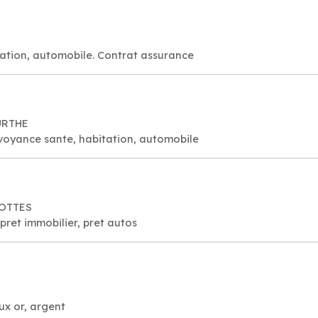
ation, automobile. Contrat assurance
URTHE
voyance sante, habitation, automobile
POTTES
ret immobilier, pret autos
oux or, argent