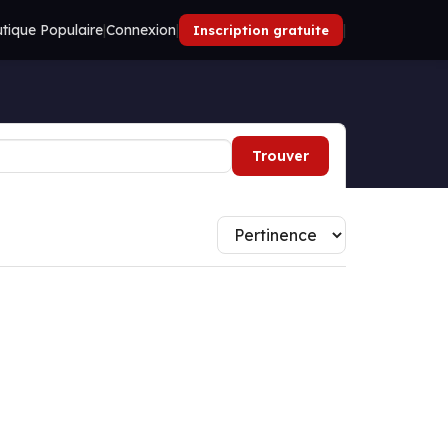
tique Populaire
|
Connexion
|
|
Inscription gratuite
Trouver