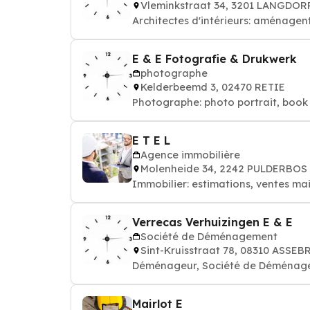
Vleminkstraat 34, 3201 LANGDO
Architectes d'intérieurs: aménagent 
E & E Fotografie & Drukwerk
photographe
Kelderbeemd 3, 02470 RETIE
Photographe: photo portrait, book
E T E L
Agence immobilière
Molenheide 34, 2242 PULDERBO
Immobilier: estimations, ventes ma
Verrecas Verhuizingen E & E
Société de Déménagement
Sint-Kruisstraat 78, 08310 ASSE
Déménageur, Société de Déménag
Mairlot E