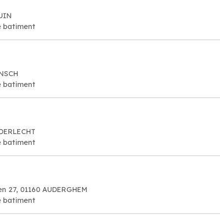
UIN
e batiment
INSCH
e batiment
NDERLECHT
e batiment
en 27, 01160 AUDERGHEM
e batiment