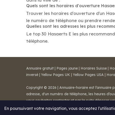
Quels sont les horaires d'ouverture Hasae
Trouver les horaires d'ouverture d'un Has
le numéro de téléphone ou prendre rende
Quelles sont les adresses les plus recom
Le top 30 Hasaerts E les plus recommandés 
téléphone.
Annuaire gratuit
|
Pages jaune
|
Horaires Suisse
|
Ho
inversé
|
Yellow Pages UK
|
Yellow Pages USA
|
Hora
Copyright © 2026 | Annuaire-horaire est l’annuaire p
adresse, d'un numéro de téléphone, les heures d’ouve
vous souhaitez contacter et par la suite déposer v
Mentions légales
-
Conditions de ventes
-
Contact
En poursuivant votre navigation, vous acceptez l'utilisat