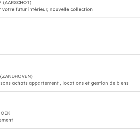
RP (AARSCHOT)
votre futur intérieur, nouvelle collection
S (ZANDHOVEN)
isons achats appartement , locations et gestion de biens
BROEK
ement