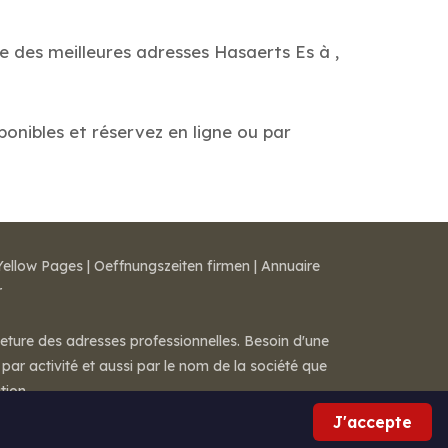
e des meilleures adresses Hasaerts Es à ,
ponibles et réservez en ligne ou par
Yellow Pages
|
Oeffnungszeiten firmen
|
Annuaire
r
meture des adresses professionnelles. Besoin d'une
par activité et aussi par le nom de la société que
tion.
J'accepte