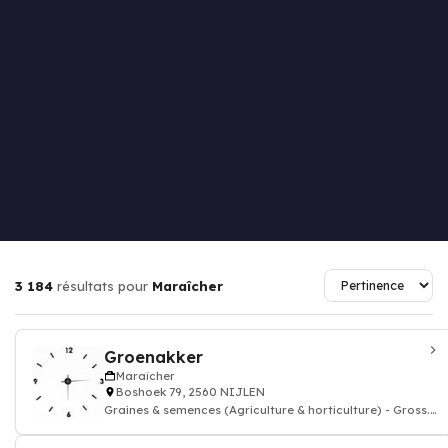
3 184
résultats pour
Maraîcher
Groenakker
Maraîcher
Boshoek 79, 2560 NIJLEN
Graines & semences (Agriculture & horticulture) - Gross.
& courtiers