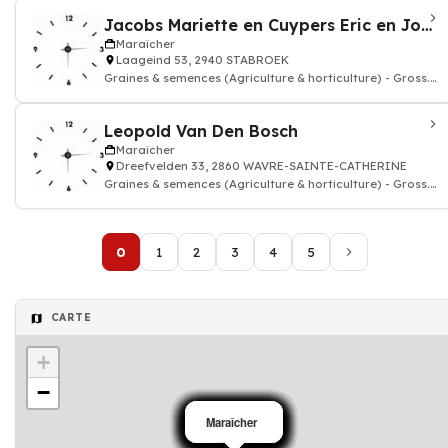
Jacobs Mariette en Cuypers Eric en Johan
Maraîcher
Laageind 53, 2940 STABROEK
Graines & semences (Agriculture & horticulture) - Gross.
& courtiers
Leopold Van Den Bosch
Maraîcher
Dreefvelden 33, 2860 WAVRE-SAINTE-CATHERINE
Graines & semences (Agriculture & horticulture) - Gross.
& courtiers
0
1
2
3
4
5
CARTE
+
−
Maraîcher
Maraîcher
Maraîcher
Maraîcher
Maraîcher
Maraîcher
Maraîcher
Maraîcher
Maraîcher
Maraîcher
Maraîcher
Maraîcher
Maraîcher
Maraîcher
Maraîcher
Maraîcher
Maraîcher
Maraîcher
Maraîcher
Maraîcher