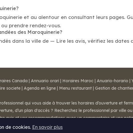
uinerie?
oquinerie et au alentour en consultant leurs pages. G
 ou prendre rendez-vous.
mandées des Maroquinerie?
s dans la ville de — Lire les avis, vérifiez les dates 
raires Canada
|
Annuario orari
|
Horaires Maroc
|
Anuario-horario
|
ire societe
|
Agenda en ligne
|
Menu restaurant
|
Gestion de chantie
rofessionnel qui vous aide à trouver les horaires d’ouverture et fer
rture, d’un plan d'accès ? Recherchez le professionnel par ville ou 
otre avis et vos recommandations avec un commentaire et une nota
ion de cookies.
En savoir plus