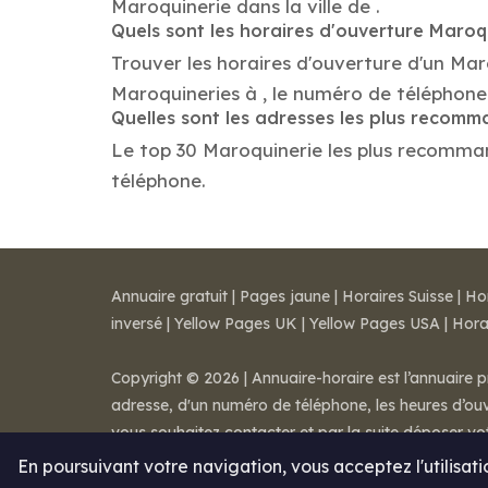
Maroquinerie dans la ville de .
Quels sont les horaires d'ouverture Maroq
Trouver les horaires d'ouverture d'un Mar
Maroquineries à , le numéro de téléphone
Quelles sont les adresses les plus recom
Le top 30 Maroquinerie les plus recommandé
téléphone.
Annuaire gratuit
|
Pages jaune
|
Horaires Suisse
|
Ho
inversé
|
Yellow Pages UK
|
Yellow Pages USA
|
Hora
Copyright © 2026 | Annuaire-horaire est l’annuaire p
adresse, d'un numéro de téléphone, les heures d’ouve
vous souhaitez contacter et par la suite déposer v
Mentions légales
-
Conditions de ventes
-
Contact
En poursuivant votre navigation, vous acceptez l'utilisat