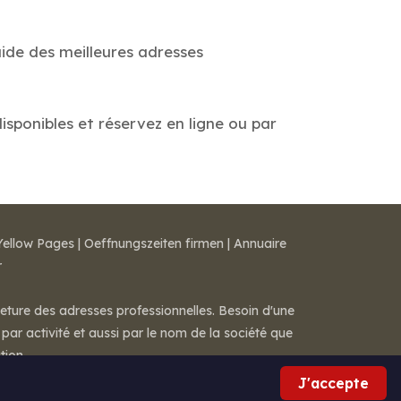
uide des meilleures adresses
disponibles et réservez en ligne ou par
Yellow Pages
|
Oeffnungszeiten firmen
|
Annuaire
r
meture des adresses professionnelles. Besoin d'une
par activité et aussi par le nom de la société que
tion.
J'accepte