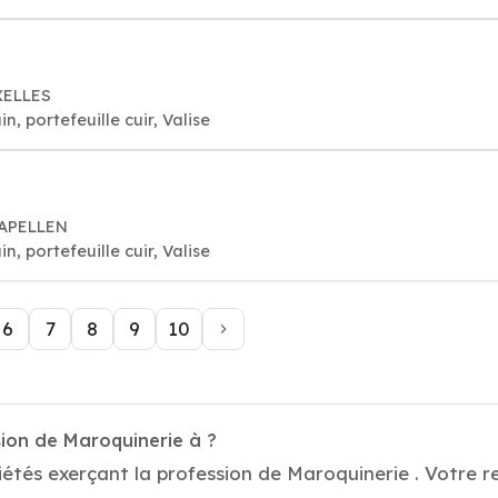
XELLES
, portefeuille cuir, Valise
KAPELLEN
, portefeuille cuir, Valise
6
7
8
9
10
sion de Maroquinerie à ?
étés exerçant la profession de Maroquinerie . Votre re