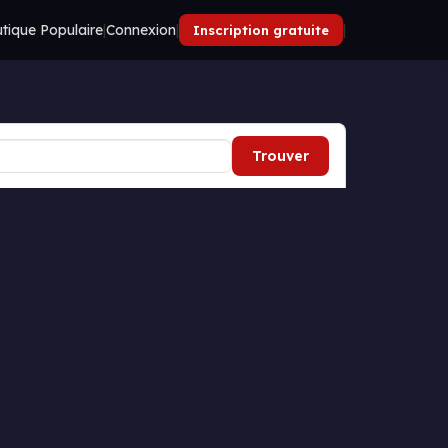
tique Populaire
|
Connexion
|
|
Inscription gratuite
Trouver