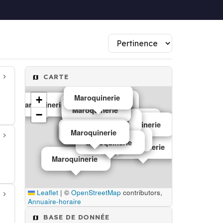
CARTE
Maroquinerie
+
Maroquinerie
Maroquinerie
Maroquinerie
Maroquinerie
Maroquinerie
Maroquinerie
−
Maroquinerie
Maroquinerie
Maroquinerie
Maroquinerie
Maroquinerie
Maroquinerie
Maroquinerie
Maroquinerie
Maroquinerie
Maroquinerie
Maroquinerie
Maroquinerie
Maroquinerie
Leaflet
|
©
OpenStreetMap
contributors,
Annuaire-horaire
BASE DE DONNÉE