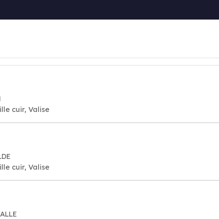
N
le cuir, Valise
LDE
le cuir, Valise
MALLE