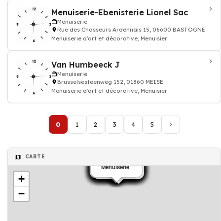
Menuiserie-Ebenisterie Lionel Sac
Menuiserie
Rue des Chasseurs Ardennais 15, 06600 BASTOGNE
Menuiserie d'art et décorative, Menuisier
Van Humbeeck J
Menuiserie
Brusselsesteenweg 152, 01860 MEISE
Menuiserie d'art et décorative, Menuisier
0
1
2
3
4
5
CARTE
Menuiserie
Menuiserie
Menuiserie
Menuiserie
Menuiserie
Menuiserie
Menuiserie
Menuiserie
Menuiserie
Menuiserie
Menuiserie
Menuiserie
Menuiserie
Menuiserie
Menuiserie
Menuiserie
Menuiserie
Menuiserie
Menuiserie
+
−