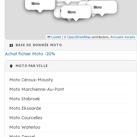
Moto
Moto
Moto
Moto
Moto
Moto
Moto
Moto
Leaflet
|
©
OpenStreetMap
contributors,
Annuaire-horaire
BASE DE DONNÉE MOTO
Achat fichier Moto -20%
MOTO PAR VILLE
Moto Céroux-Mousty
Moto Marchienne-Au-Pont
Moto Stabroek
Moto Eksaarde
Moto Courcelles
Moto Waterloo
Moto Dessel