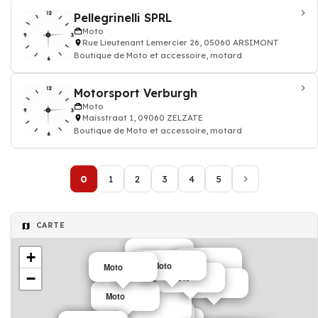
Pellegrinelli SPRL
Moto
Rue Lieutenant Lemercier 26, 05060 ARSIMONT
Boutique de Moto et accessoire, motard
Motorsport Verburgh
Moto
Maïsstraat 1, 09060 ZELZATE
Boutique de Moto et accessoire, motard
0
1
2
3
4
5
CARTE
Moto
+
Moto
Moto
Moto
Moto
Moto
−
Moto
Moto
Moto
Moto
Moto
Moto