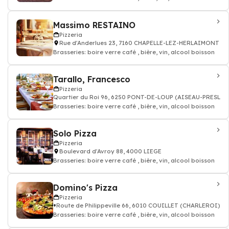
Massimo RESTAINO
Pizzeria
Rue d'Anderlues 23, 7160 CHAPELLE-LEZ-HERLAIMONT
Brasseries: boire verre café , bière, vin, alcool boisson
Tarallo, Francesco
Pizzeria
Quartier du Roi 96, 6250 PONT-DE-LOUP (AISEAU-PRESLES
Brasseries: boire verre café , bière, vin, alcool boisson
Solo Pizza
Pizzeria
Boulevard d'Avroy 88, 4000 LIEGE
Brasseries: boire verre café , bière, vin, alcool boisson
Domino's Pizza
Pizzeria
Route de Philippeville 66, 6010 COUILLET (CHARLEROI)
Brasseries: boire verre café , bière, vin, alcool boisson