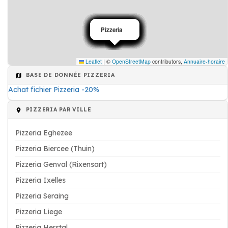
Pizzeria
Pizzeria
Pizzeria
Pizzeria
Pizzeria
Pizzeria
Pizzeria
Pizzeria
Pizzeria
Pizzeria
Pizzeria
Pizzeria
Pizzeria
Pizzeria
Pizzeria
Pizzeria
Pizzeria
Pizzeria
Pizzeria
Leaflet
|
©
OpenStreetMap
contributors,
Annuaire-horaire
BASE DE DONNÉE PIZZERIA
Achat fichier Pizzeria -20%
PIZZERIA PAR VILLE
Pizzeria Eghezee
Pizzeria Biercee (Thuin)
Pizzeria Genval (Rixensart)
Pizzeria Ixelles
Pizzeria Seraing
Pizzeria Liege
Pizzeria Herstal