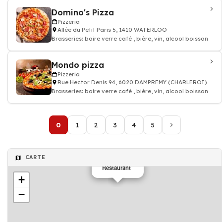
Domino's Pizza
Pizzeria
Allée du Petit Paris 5, 1410 WATERLOO
Brasseries: boire verre café , bière, vin, alcool boisson
Mondo pizza
Pizzeria
Rue Hector Denis 94, 6020 DAMPREMY (CHARLEROI)
Brasseries: boire verre café , bière, vin, alcool boisson
0
1
2
3
4
5
CARTE
Restaurant
+
−