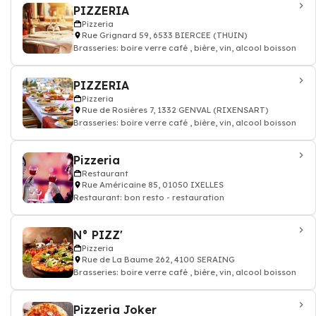
PIZZERIA
Pizzeria
Rue Grignard 59, 6533 BIERCEE (THUIN)
Brasseries: boire verre café , bière, vin, alcool boisson
PIZZERIA
Pizzeria
Rue de Rosières 7, 1332 GENVAL (RIXENSART)
Brasseries: boire verre café , bière, vin, alcool boisson
Pizzeria
Restaurant
Rue Américaine 85, 01050 IXELLES
Restaurant: bon resto - restauration
N° PIZZ'
Pizzeria
Rue de La Baume 262, 4100 SERAING
Brasseries: boire verre café , bière, vin, alcool boisson
Pizzeria Joker