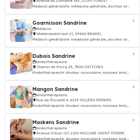
Avenue du Domaine 145, 01190 FOREST
Médecin généraliste: médecine générale, docteur et
médecin traitant
Goarnisson Sandrine
Médecin
Wielendaalstraat 21, 09660 BRAKEL
Médecin généraliste: médecine générale, docteur et
médecin traitant
Dubois Sandrine
kinésithérapeute
Chemin de Stocq 29, 7804 OSTICHES
Kinésithérapeute: douleur musculaire, masseur kiné,
kinésithérapeute
Mangon Sandrine
kinésithérapeute
Rue de l'Escaille 4, 6210 VILLERS-PERWIN
Kinésithérapeute: douleur musculaire, masseur kiné,
kinésithérapeute
Maskens Sandrine
kinésithérapeute
Avenue Orban 127, 1150 WOLUWE-SAINT-PIERRE
Kinésithérapeute: douleur musculaire, masseur kiné,