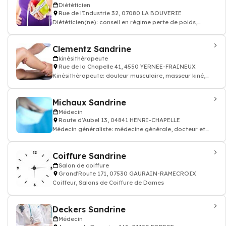
Diététicien
Rue de l'Industrie 32, 07080 LA BOUVERIE
Diététicien(ne): conseil en régime perte de poids,
graisse, nutritionniste
Clementz Sandrine
kinésithérapeute
Rue de la Chapelle 41, 4550 YERNEE-FRAINEUX
Kinésithérapeute: douleur musculaire, masseur kiné,
kinésithérapeute
Michaux Sandrine
Médecin
Route d'Aubel 13, 04841 HENRI-CHAPELLE
Médecin généraliste: médecine générale, docteur et
médecin traitant
Coiffure Sandrine
Salon de coiffure
Grand'Route 171, 07530 GAURAIN-RAMECROIX
Coiffeur, Salons de Coiffure de Dames
Deckers Sandrine
Médecin