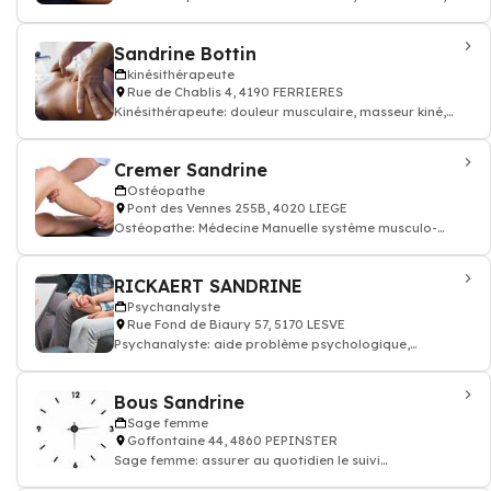
kinésithérapeute
Sandrine Bottin
kinésithérapeute
Rue de Chablis 4, 4190 FERRIERES
Kinésithérapeute: douleur musculaire, masseur kiné,
kinésithérapeute
Cremer Sandrine
Ostéopathe
Pont des Vennes 255B, 4020 LIEGE
Ostéopathe: Médecine Manuelle système musculo-
squelettique ostéopathie
RICKAERT SANDRINE
Psychanalyste
Rue Fond de Biaury 57, 5170 LESVE
Psychanalyste: aide problème psychologique,
psychothérapie
Bous Sandrine
Sage femme
Goffontaine 44, 4860 PEPINSTER
Sage femme: assurer au quotidien le suivi
gynécologique des femmes, diagnostic de grosses