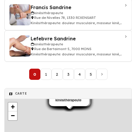
Francis Sandrine
kinésithérapeute
Rue de Nivelles 78, 1330 RIXENSART
Kinésithérapeute: douleur musculaire, masseur kiné,
kinésithérapeute
Lefebvre Sandrine
kinésithérapeute
Rue de Bertaimont 5, 7000 MONS
Kinésithérapeute: douleur musculaire, masseur kiné,
kinésithérapeute
0
1
2
3
4
5
CARTE
Salon de coiffure
kinésithérapeute
kinésithérapeute
kinésithérapeute
Diététicien
Traducteur
Ostéopathe
Infirmier
Médecin
Médecin
Médecin
Salon de coiffure
kinésithérapeute
kinésithérapeute
kinésithérapeute
Sage femme
Epicerie
kinésithérapeute
Psychanalyste
+
−