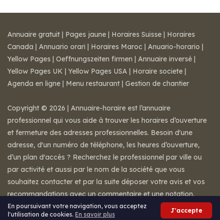
Annuaire gratuit
|
Pages jaune
|
Horaires Suisse
|
Horaires
Canada
|
Annuario orari
|
Horaires Maroc
|
Anuario-horario
|
Yellow Pages
|
Oeffnungszeiten firmen
|
Annuaire inversé
|
Yellow Pages UK
|
Yellow Pages USA
|
Horaire societe
|
Agenda en ligne
|
Menu restaurant
|
Gestion de chantier
Copyright © 2026 | Annuaire-horaire est l’annuaire
professionnel qui vous aide à trouver les horaires d’ouverture
et fermeture des adresses professionnelles. Besoin d'une
adresse, d'un numéro de téléphone, les heures d’ouverture,
d’un plan d'accès ? Recherchez le professionnel par ville ou
par activité et aussi par le nom de la société que vous
souhaitez contacter et par la suite déposer votre avis et vos
recommandations avec un commentaire et une notation.
Mentions légales
-
Conditions de ventes
-
Contact
En poursuivant votre navigation, vous acceptez
J'accepte
l'utilisation de cookies.
En savoir plus