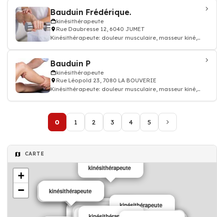
Bauduin Frédérique.
kinésithérapeute
Rue Daubresse 12, 6040 JUMET
Kinésithérapeute: douleur musculaire, masseur kiné,
kinésithérapeute
Bauduin P
kinésithérapeute
Rue Léopold 23, 7080 LA BOUVERIE
Kinésithérapeute: douleur musculaire, masseur kiné,
kinésithérapeute
0
1
2
3
4
5
CARTE
kinésithérapeute
+
−
kinésithérapeute
kinésithérapeute
kinésithérapeute
kinésithérapeute
kinésithérapeute
kinésithérapeute
kinésithérapeute
kinésithérapeute