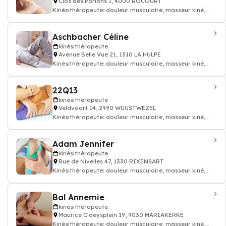
Clos des Porions 1, 4000 ROCOURT
Kinésithérapeute: douleur musculaire, masseur kiné,
kinésithérapeute
Aschbacher Céline
kinésithérapeute
Avenue Belle Vue 21, 1310 LA HULPE
Kinésithérapeute: douleur musculaire, masseur kiné,
kinésithérapeute
22Q13
kinésithérapeute
Veldvoort 14, 2990 WUUSTWEZEL
Kinésithérapeute: douleur musculaire, masseur kiné,
kinésithérapeute
Adam Jennifer
kinésithérapeute
Rue de Nivelles 47, 1330 RIXENSART
Kinésithérapeute: douleur musculaire, masseur kiné,
kinésithérapeute
Bal Annemie
kinésithérapeute
Maurice Claeysplein 19, 9030 MARIAKERKE
Kinésithérapeute: douleur musculaire, masseur kiné,