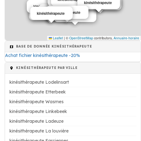
kinésithérapeute
kinésithérapeute
kinésithérapeute
kinésithérapeute
kinésithérapeute
kinésithérapeute
kinésithérapeute
kinésithérapeute
kinésithérapeute
kinésithérapeute
kinésithérapeute
Leaflet
|
©
OpenStreetMap
contributors,
Annuaire-horaire
BASE DE DONNÉE KINÉSITHÉRAPEUTE
Achat fichier kinésithérapeute -20%
KINÉSITHÉRAPEUTE PAR VILLE
kinésithérapeute Lodelinsart
kinésithérapeute Etterbeek
kinésithérapeute Wasmes
kinésithérapeute Linkebeek
kinésithérapeute Ladeuze
kinésithérapeute La louvière
kinésithérapeute Farciennes