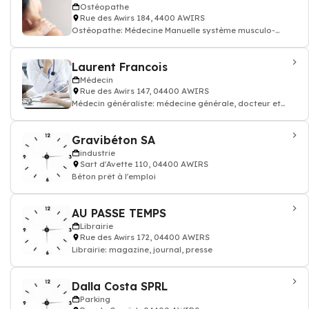
Ostéopathe
Rue des Awirs 184, 4400 AWIRS
Ostéopathe: Médecine Manuelle système musculo-
squelettique ostéopathie
Laurent Francois
Médecin
Rue des Awirs 147, 04400 AWIRS
Médecin généraliste: médecine générale, docteur et
médecin traitant
Gravibéton SA
industrie
Sart d'Avette 110, 04400 AWIRS
Béton prêt à l'emploi
AU PASSE TEMPS
Librairie
Rue des Awirs 172, 04400 AWIRS
Librairie: magazine, journal, presse
Dalla Costa SPRL
Parking