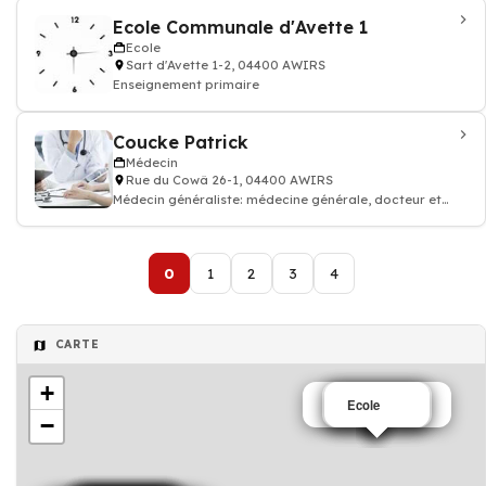
Ecole Communale d'Avette 1
Ecole
Sart d'Avette 1-2, 04400 AWIRS
Enseignement primaire
Coucke Patrick
Médecin
Rue du Cowâ 26-1, 04400 AWIRS
Médecin généraliste: médecine générale, docteur et
médecin traitant
0
1
2
3
4
CARTE
+
Salon de coiffure
Chauffage
Boiserie
Ecole
−