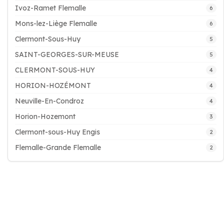
Ivoz-Ramet Flemalle
6
Mons-lez-Liège Flemalle
6
Clermont-Sous-Huy
5
SAINT-GEORGES-SUR-MEUSE
5
CLERMONT-SOUS-HUY
4
HORION-HOZÉMONT
4
Neuville-En-Condroz
4
Horion-Hozemont
3
Clermont-sous-Huy Engis
2
Flemalle-Grande Flemalle
2