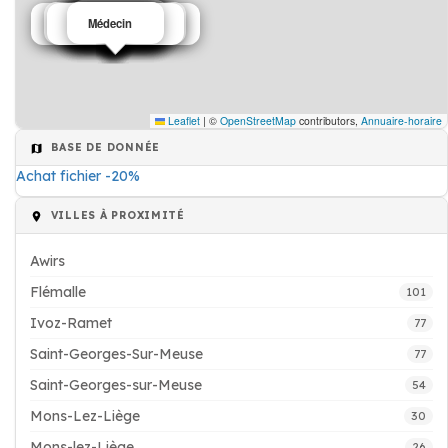
industrie
maison de retraite
Ostéopathe
Pharmacie
Pharmacie
Librairie
Parking
Mobilier
Médecin
Transport marchandise
Location de salle
Restaurant
Electricien
Médecin
Danse
industrie
Leaflet
|
©
OpenStreetMap
contributors,
Annuaire-horaire
BASE DE DONNÉE
Achat fichier -20%
VILLES À PROXIMITÉ
Awirs
Flémalle
101
Ivoz-Ramet
77
Saint-Georges-Sur-Meuse
77
Saint-Georges-sur-Meuse
54
Mons-Lez-Liège
30
Mons-lez-Liège
26