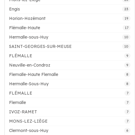
Engis
23
Horion-Hozémont
19
Flémalle-Haute
17
Hermalle-sous-Huy
10
SAINT-GEORGES-SUR-MEUSE
10
FLÉMALLE
9
Neuville-en-Condroz
9
Flemalle-Haute Flemalle
8
Hermalle-Sous-Huy
8
FLÉMALLE
7
Flemalle
7
IVOZ-RAMET
7
MONS-LEZ-LIÈGE
7
Clermont-sous-Huy
6