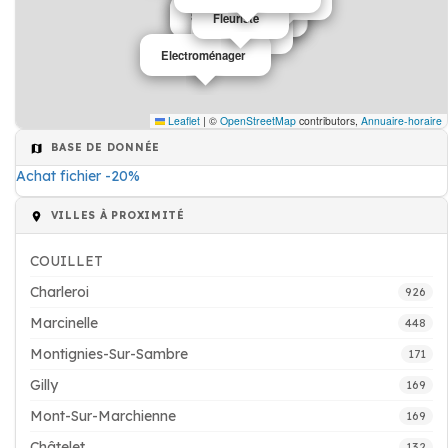
Salon de coiffure
Salon de coiffure
Fleuriste
vétérinaire
Electroménager
Leaflet
|
©
OpenStreetMap
contributors,
Annuaire-horaire
BASE DE DONNÉE
Achat fichier -20%
VILLES À PROXIMITÉ
COUILLET
Charleroi
926
Marcinelle
448
Montignies-Sur-Sambre
171
Gilly
169
Mont-Sur-Marchienne
169
Châtelet
132