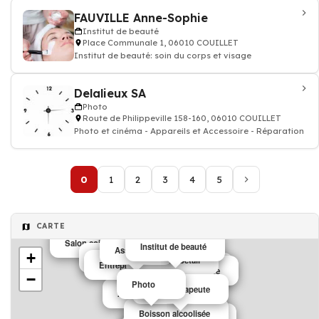
FAUVILLE Anne-Sophie
Institut de beauté
Place Communale 1, 06010 COUILLET
Institut de beauté: soin du corps et visage
Delalieux SA
Photo
Route de Philippeville 158-160, 06010 COUILLET
Photo et cinéma - Appareils et Accessoire - Réparation
0
1
2
3
4
5
CARTE
Salon coiffure Esthetique Visagiste
Institut de beauté
Assurance
Assurance
+
Salon de coiffure
Transport bétail
Entreprise de nettoyage
Credit
Discothèque
Salon de coiffure
−
Photo
kinésithérapeute
Assurance
Boisson alcoolisée
Epicerie