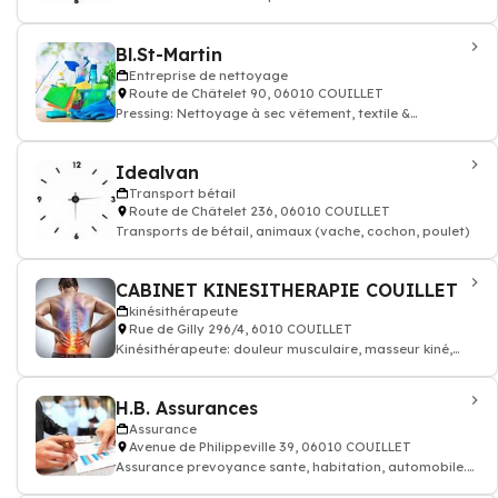
Bl.St-Martin
Entreprise de nettoyage
Route de Châtelet 90, 06010 COUILLET
Pressing: Nettoyage à sec vêtement, textile &
teintureries costume, robe, pantalon
Idealvan
Transport bétail
Route de Châtelet 236, 06010 COUILLET
Transports de bétail, animaux (vache, cochon, poulet)
CABINET KINESITHERAPIE COUILLET
kinésithérapeute
Rue de Gilly 296/4, 6010 COUILLET
Kinésithérapeute: douleur musculaire, masseur kiné,
kinésithérapeute
H.B. Assurances
Assurance
Avenue de Philippeville 39, 06010 COUILLET
Assurance prevoyance sante, habitation, automobile.
Contrat assurance