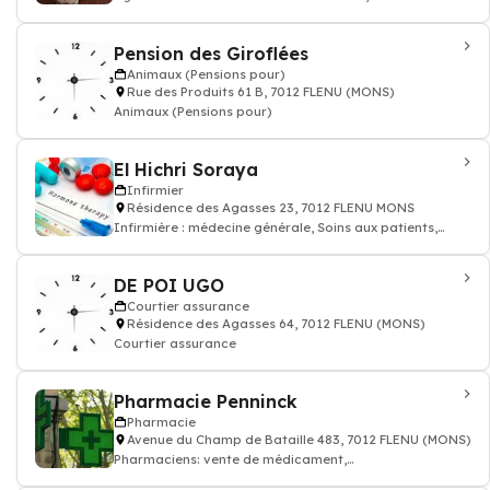
bien, gestion locative appartement
Pension des Giroflées
Animaux (Pensions pour)
Rue des Produits 61 B, 7012 FLENU (MONS)
Animaux (Pensions pour)
El Hichri Soraya
Infirmier
Résidence des Agasses 23, 7012 FLENU MONS
Infirmière : médecine générale, Soins aux patients,
prescription des médicaments, inj
DE POI UGO
Courtier assurance
Résidence des Agasses 64, 7012 FLENU (MONS)
Courtier assurance
Pharmacie Penninck
Pharmacie
Avenue du Champ de Bataille 483, 7012 FLENU (MONS)
Pharmaciens: vente de médicament,
bandage,pensement,vitamines