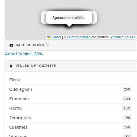
Animaux (Pensions pour)
Agence immobilière
Agence immobilière
Courtier assurance
Elagage d'arbre
Assurance
Pharmacie
Imprimerie
Leaflet
|
©
OpenStreetMap
contributors,
Annuaire-horaire
BASE DE DONNÉE
Achat fichier -20%
VILLES À PROXIMITÉ
Flenu
Quaregnon
258
Frameries
204
Hornu
200
Jemappes
195
Cuesmes
158
Wasmes
130