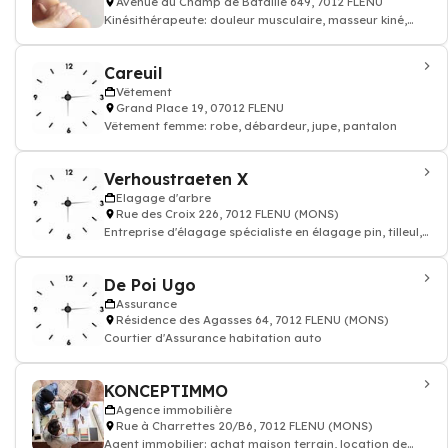
Avenue du Champ de Bataille 649, 7012 FLENU
Kinésithérapeute: douleur musculaire, masseur kiné,
kinésithérapeute
Careuil
Vêtement
Grand Place 19, 07012 FLENU
Vêtement femme: robe, débardeur, jupe, pantalon
Verhoustraeten X
Elagage d'arbre
Rue des Croix 226, 7012 FLENU (MONS)
Entreprise d'élagage spécialiste en élagage pin, tilleul,
noyer, érable, aulne et abat
De Poi Ugo
Assurance
Résidence des Agasses 64, 7012 FLENU (MONS)
Courtier d'Assurance habitation auto
KONCEPTIMMO
Agence immobilière
Rue à Charrettes 20/B6, 7012 FLENU (MONS)
Agent immobilier: achat maison terrain, location de