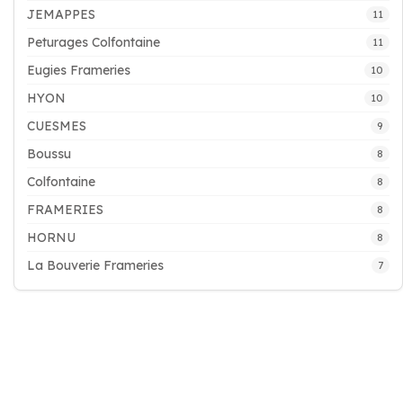
JEMAPPES
11
Peturages Colfontaine
11
Eugies Frameries
10
HYON
10
CUESMES
9
Boussu
8
Colfontaine
8
FRAMERIES
8
HORNU
8
La Bouverie Frameries
7