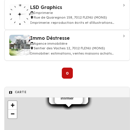
LSD Graphics
Imprimerie
Rue de Quaregnon 158, 7012 FLENU (MONS)
Imprimerie: reproduction écrits et d'illustrations
Impression flyers, affiches
Immo Déstresse
Agence immobilière
Sentier des Vaches 12, 7012 FLENU (MONS)
Immobilier: estimations, ventes maisons achats
appartement , locations et gestion de biens
0
CARTE
kinésithérapeute
kinésithérapeute
kinésithérapeute
kinésithérapeute
kinésithérapeute
kinésithérapeute
kinésithérapeute
flamme frederic
Psychologue
Ostéopathe
Vêtement
Infirmier
+
−