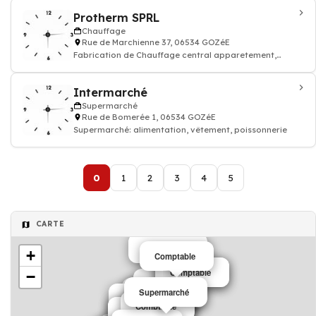
Protherm SPRL
Chauffage
Rue de Marchienne 37, 06534 GOZéE
Fabrication de Chauffage central apparetement,
maison
Intermarché
Supermarché
Rue de Bomerée 1, 06534 GOZéE
Supermarché: alimentation, vêtement, poissonnerie
0
1
2
3
4
5
CARTE
Papier-peint
+
Comptable
Comptable
Comptable
−
Pêche
Supermarché
Club de sport
Dentiste
Informatique
Sécurité
Comptable
Club de sport
Club de sport