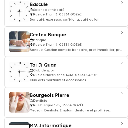
Bascule
Salons de thé café
Rue de Thuin 3, 06534 GOZéE
Bar café: expresso, café long, café au lait...
Centea Banque
Banque
Rue de Thuin 4, 06534 GOZéE
Banque: Gestion compte bancaire, pret immobilier, pret
autos
Tai Ji Quan
Club de sport
Rue de Marchienne 134A, 06534 GOZéE
Club arts martiaux et accessoires
Bourgeois Pierre
Dentiste
Rue Bierque 17B, 06534 GOZÉE
Medecin Dentiste: Implant dentaire et prothèse
dentaire, soin des dents, docteur dentiste
M.V. Informatique