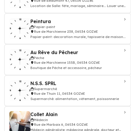
Rue de Beaumont 47, 06534 GOZéE
Location de Salle: fête, mariage, séminaire... Louer une
salle
Peintura
Papier-peint
Rue de Marchienne 238, 06534 GOZéE
Papier-peint: decoration murale, tapisserie de maison...
Au Rêve du Pêcheur
Pêche
Rue de Marchienne 155B, 06534 GOZéE
Boutique de Pêche et accessoire, pêcheur
N.S.S. SPRL
Supermarché
Rue de Thuin 11, 06534 GOZéE
Supermarché: alimentation, vêtement, poissonnerie
Collet Alain
Médecin
Rue de Marbaix 6, 06534 GOZéE
Médecin généraliste: médecine générale, docteur et