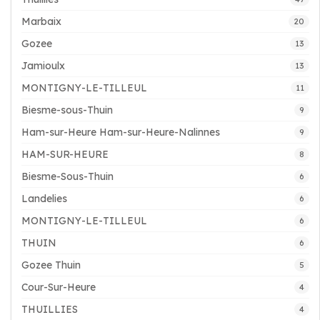
Marbaix
20
Gozee
13
Jamioulx
13
MONTIGNY-LE-TILLEUL
11
Biesme-sous-Thuin
9
Ham-sur-Heure Ham-sur-Heure-Nalinnes
9
HAM-SUR-HEURE
8
Biesme-Sous-Thuin
6
Landelies
6
MONTIGNY-LE-TILLEUL
6
THUIN
6
Gozee Thuin
5
Cour-Sur-Heure
4
THUILLIES
4