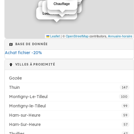
Chauffage
Cuisine
Supermarché
Salons de thé café
Banque
Médecin
Location de salle
Leaflet
|
©
OpenStreetMap
contributors,
Annuaire-horaire
BASE DE DONNÉE
Achat fichier -20%
VILLES À PROXIMITÉ
Gozée
Thuin
147
Montigny-Le-Tilleul
100
Montigny-le-Tilleul
99
Ham-sur-Heure
59
Ham-Sur-Heure
57
Thuillies
47