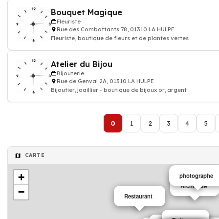
Bouquet Magique
Fleuriste
Rue des Combattants 78, 01310 LA HULPE
Fleuriste, boutique de fleurs et de plantes vertes
Atelier du Bijou
Bijouterie
Rue de Genval 2A, 01310 LA HULPE
Bijoutier, joaillier - boutique de bijoux or, argent
0
1
2
3
4
5
CARTE
+
photographe
Architecte
−
Restaurant