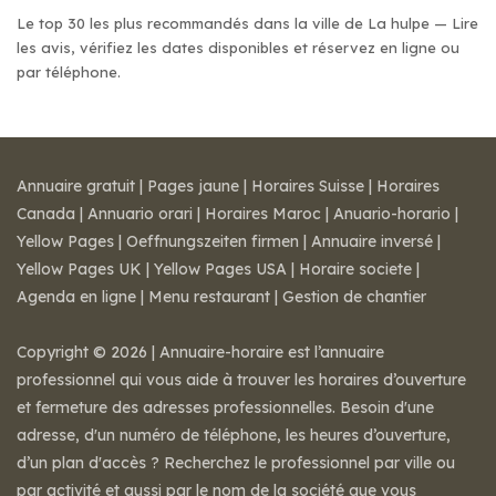
Le top 30 les plus recommandés dans la ville de La hulpe — Lire
les avis, vérifiez les dates disponibles et réservez en ligne ou
par téléphone.
Annuaire gratuit
|
Pages jaune
|
Horaires Suisse
|
Horaires
Canada
|
Annuario orari
|
Horaires Maroc
|
Anuario-horario
|
Yellow Pages
|
Oeffnungszeiten firmen
|
Annuaire inversé
|
Yellow Pages UK
|
Yellow Pages USA
|
Horaire societe
|
Agenda en ligne
|
Menu restaurant
|
Gestion de chantier
Copyright © 2026 | Annuaire-horaire est l’annuaire
professionnel qui vous aide à trouver les horaires d’ouverture
et fermeture des adresses professionnelles. Besoin d'une
adresse, d'un numéro de téléphone, les heures d’ouverture,
d’un plan d'accès ? Recherchez le professionnel par ville ou
par activité et aussi par le nom de la société que vous