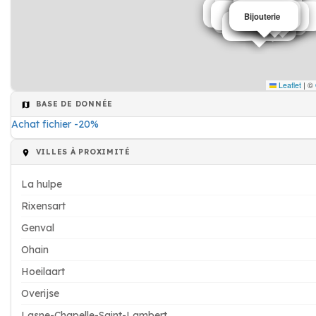
Traiteur
Notaire
Administration communal
Traiteur
Opticien
Banque
Fleuriste
Plombier
taxi
Vêtement
Vêtement
Bijouterie
Médecin
Ambulancier
Architecte
Garagiste
Restaurant
Leaflet
|
©
BASE DE DONNÉE
Achat fichier -20%
VILLES À PROXIMITÉ
La hulpe
Rixensart
Genval
Ohain
Hoeilaart
Overijse
Lasne-Chapelle-Saint-Lambert