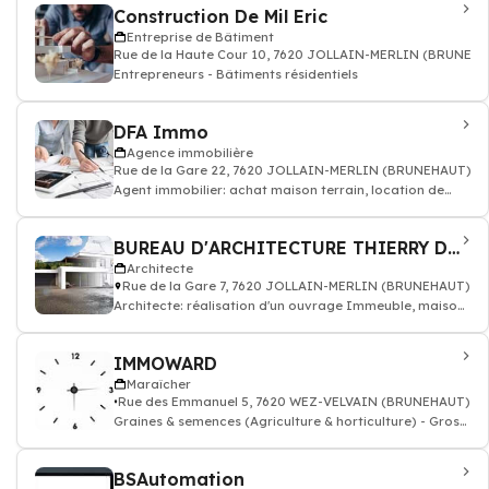
Construction De Mil Eric
Entreprise de Bâtiment
Rue de la Haute Cour 10, 7620 JOLLAIN-MERLIN (BRUNEH
Entrepreneurs - Bâtiments résidentiels
DFA Immo
Agence immobilière
Rue de la Gare 22, 7620 JOLLAIN-MERLIN (BRUNEHAUT)
Agent immobilier: achat maison terrain, location de
bien, gestion locative appartement
BUREAU D'ARCHITECTURE THIERRY DUHEM
Architecte
Rue de la Gare 7, 7620 JOLLAIN-MERLIN (BRUNEHAUT)
Architecte: réalisation d'un ouvrage Immeuble, maison
individuelle, bâtiment public
IMMOWARD
Maraîcher
Rue des Emmanuel 5, 7620 WEZ-VELVAIN (BRUNEHAUT)
Graines & semences (Agriculture & horticulture) - Gross.
& courtiers
BSAutomation