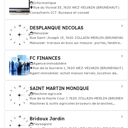
Informatique
Rue du Vicinal 33, 7620 WEZ-VELVAIN (BRUNEHAUT)
Consultants ICT: Bureaux et conseil
DESPLANQUE NICOLAS
Menuisier
Rue Saint-Joseph 13, 7620 JOLLAIN-MERLIN (BRUNEHAUT)
Menuisier: travaux en bois sur mesure : portes, fenêtres,
parquet, escaliers
FC FINANCES
Agence immobilière
Rue de la Sucrerie 1, 7620 WEZ-VELVAIN (BRUNEHAUT)
Agent immobilier: achat maison terrain, location de
bien, gestion locative appartement
SAINT MARTIN MONIQUE
Machine agricole
Rue de la Haute Cour 7, 7620 JOLLAIN-MERLIN (BRUNEHAU
Machines & outils agricoles broyeurs de branches,
pulvérisateurs à dos, fendeuses de bû
Bridoux Jardin
Paysagiste