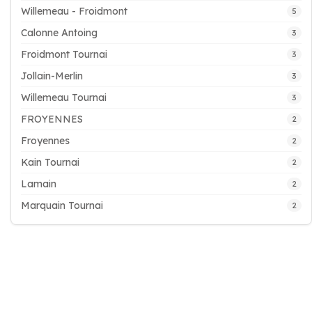
Willemeau - Froidmont
5
Calonne Antoing
3
Froidmont Tournai
3
Jollain-Merlin
3
Willemeau Tournai
3
FROYENNES
2
Froyennes
2
Kain Tournai
2
Lamain
2
Marquain Tournai
2