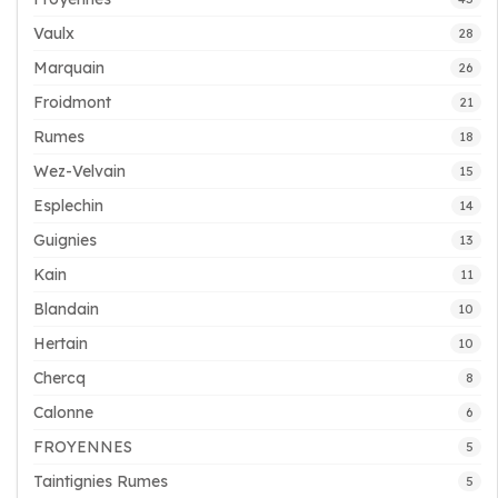
Vaulx
28
Marquain
26
Froidmont
21
Rumes
18
Wez-Velvain
15
Esplechin
14
Guignies
13
Kain
11
Blandain
10
Hertain
10
Chercq
8
Calonne
6
FROYENNES
5
Taintignies Rumes
5