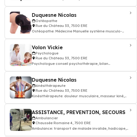
Duquesne Nicolas
Ostéopathe
Rue du Château 33, 7500 ERE
Ostéopathe: Médecine Manuelle système musculo-
squelettique ostéopathie
Volon Vickie
Psychologue
Rue du Château 33, 7500 ERE
Psychologue conseil psychothérapie, bilan
psychologique, Psychologue
Duquesne Nicolas
kinésithérapeute
Rue du Château 33, 7500 ERE
Kinésithérapeute: douleur musculaire, masseur kiné,
kinésithérapeute
ASSISTANCE, PREVENTION, SECOURS
Ambulancier
Chaussée Romaine 4, 7500 ERE
Ambulance: transport de malade invalide, hadicape,
Ambulancier