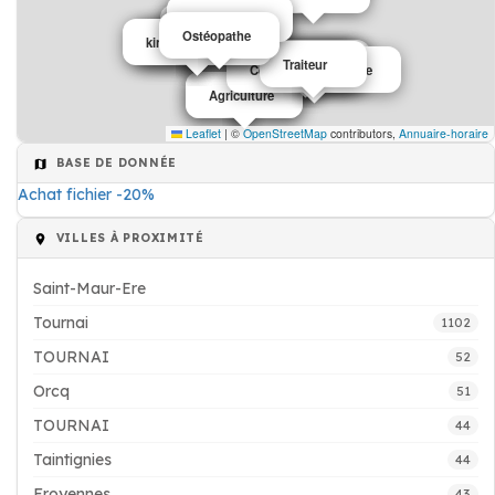
Chauffage
Ambulancier
Agriculture
Agriculture
Ostéopathe
kinésithérapeute
Psychologue
Ostéopathe
photographe
Lingerie
Agriculture
photographe
Boiserie
Traiteur
Constructeur piscine
Agriculture
Agriculture
Leaflet
|
©
OpenStreetMap
contributors,
Annuaire-horaire
BASE DE DONNÉE
Achat fichier -20%
VILLES À PROXIMITÉ
Saint-Maur-Ere
Tournai
1102
TOURNAI
52
Orcq
51
TOURNAI
44
Taintignies
44
Froyennes
43