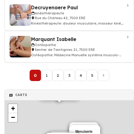
Decruyenaere Paul
kinésithérapeute
Rue du Château 42, 7500 ERE
Kinésithérapeute: douleur musculaire, masseur kiné,
kinésithérapeute
Marquant Isabelle
Ostéopathe
Sentier de Taintignies 21, 7500 ERE
Ostéopathe: Médecine Manuelle système musculo-
squelettique ostéopathie
0
1
2
3
4
5
kinésithérapeute
CARTE
+
−
Médecin
Menuiserie