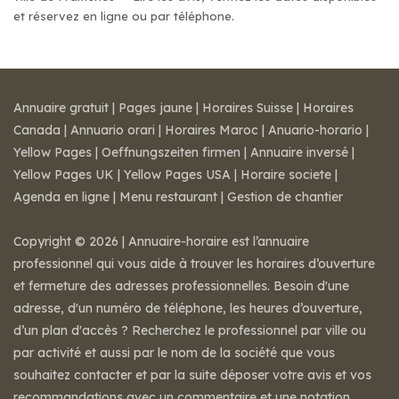
et réservez en ligne ou par téléphone.
Annuaire gratuit
|
Pages jaune
|
Horaires Suisse
|
Horaires
Canada
|
Annuario orari
|
Horaires Maroc
|
Anuario-horario
|
Yellow Pages
|
Oeffnungszeiten firmen
|
Annuaire inversé
|
Yellow Pages UK
|
Yellow Pages USA
|
Horaire societe
|
Agenda en ligne
|
Menu restaurant
|
Gestion de chantier
Copyright © 2026 | Annuaire-horaire est l’annuaire
professionnel qui vous aide à trouver les horaires d’ouverture
et fermeture des adresses professionnelles. Besoin d'une
adresse, d'un numéro de téléphone, les heures d’ouverture,
d’un plan d'accès ? Recherchez le professionnel par ville ou
par activité et aussi par le nom de la société que vous
souhaitez contacter et par la suite déposer votre avis et vos
recommandations avec un commentaire et une notation.