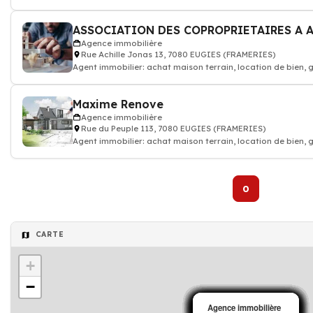
Agence immobilière
Rue Achille Jonas 13, 7080 EUGIES (FRAMERIES)
Agent immobilier: achat maison terrain, location de bien,
Maxime Renove
Agence immobilière
Rue du Peuple 113, 7080 EUGIES (FRAMERIES)
Agent immobilier: achat maison terrain, location de bien,
0
CARTE
+
−
Agence immobilière
Agence immobilière
Agence immobilière
Agence immobilière
Agence immobilière
Agence immobilière
Agence immobilière
Agence immobilière
Agence immobilière
Agence immobilière
Agence immobilière
Agence immobilière
Agence immobilière
Agence immobilière
Agence immobilière
Agence immobilière
Agence immobilière
Agence immobilière
Agence immobilière
Agence immobilière