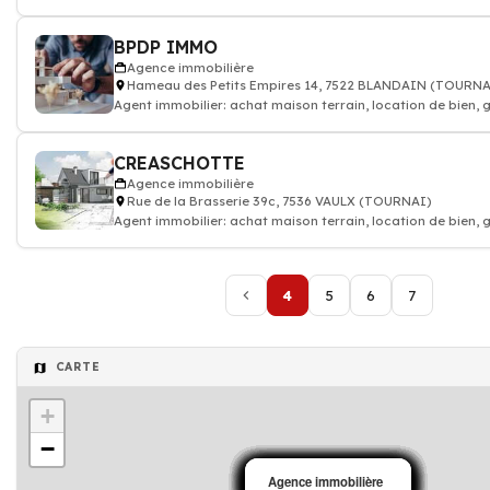
appartement
BPDP IMMO
Agence immobilière
Hameau des Petits Empires 14, 7522 BLANDAIN (TOURNA
Agent immobilier: achat maison terrain, location de bien, 
appartement
CREASCHOTTE
Agence immobilière
Rue de la Brasserie 39c, 7536 VAULX (TOURNAI)
Agent immobilier: achat maison terrain, location de bien, 
appartement
4
5
6
7
CARTE
+
−
Agence immobilière
Agence immobilière
Agence immobilière
Agence immobilière
Agence immobilière
Agence immobilière
Agence immobilière
Agence immobilière
Agence immobilière
Agence immobilière
Agence immobilière
Agence immobilière
Agence immobilière
Agence immobilière
Agence immobilière
Agence immobilière
Agence immobilière
Agence immobilière
Agence immobilière
Agence immobilière