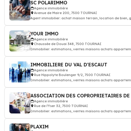
SC POLARIMMO
Agence immobilière
Avenue de Maire 200, 7500 TOURNAI
Agent immobilier: achat maison terrain, location de bien, 
appartement
YOUR IMMO
Agence immobilière
Chaussée de Douai 348, 7500 TOURNAI
Immobilier: estimations, ventes maisons achats apparteme
gestion de biens
IMMOBILIERE DU VAL D'ESCAUT
Agence immobilière
Rue Hippolyte Boulenger 9/2, 7500 TOURNAI
Immobilier: estimations, ventes maisons achats apparteme
gestion de biens
Agence immobilière
Rue de l'Yser 32, 7500 TOURNAI
Immobilier: estimations, ventes maisons achats apparteme
gestion de biens
PLAXIM