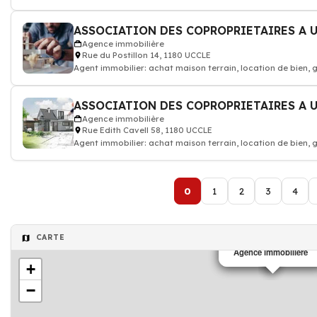
ASSOCIATION DES COPROPRIETAIRES A U
Agence immobilière
Rue du Postillon 14, 1180 UCCLE
Agent immobilier: achat maison terrain, location de bien,
ASSOCIATION DES COPROPRIETAIRES A U
Agence immobilière
Rue Edith Cavell 58, 1180 UCCLE
Agent immobilier: achat maison terrain, location de bien,
0
1
2
3
4
CARTE
Agence immobilière
Agence immobilière
+
−