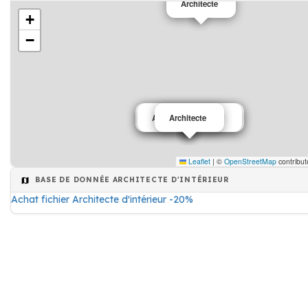
Architecte
+
−
Architecte d'intérieur
Architect d'intérieur
Architecte
Leaflet
|
©
OpenStreetMap
contribut
BASE DE DONNÉE ARCHITECTE D'INTÉRIEUR
Achat fichier Architecte d'intérieur -20%