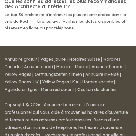
Quelles sont les adresses les plus recommandées
des Architecte d'intérieur?
Le top 30 Architecte d'intérieur les plus recommandés dans la
ville de Recht — Lire les avis, vérifiez les dates disponibles et
réservez en ligne ou par téléphone.
Annuaire gratuit
|
Pages jaune
|
Horaires Suisse
|
Horaires
Canada
|
Annuario orari
|
Horaires Maroc
|
Anuario-horario
|
Yellow Pages
|
Oeffnungszeiten firmen
|
Annuaire inversé
|
Yellow Pages UK
|
Yellow Pages USA
|
Horaire societe
|
Agenda en ligne
|
Menu restaurant
|
Gestion de chantier
Copyright © 2026 | Annuaire-horaire est l’annuaire
professionnel qui vous aide à trouver les horaires d’ouverture
et fermeture des adresses professionnelles. Besoin d'une
adresse, d'un numéro de téléphone, les heures d’ouverture,
d’un plan d'accès ? Recherchez le professionnel par ville ou