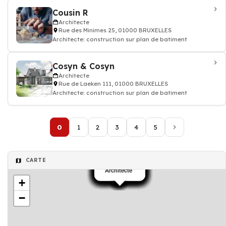
Cousin R
Architecte
Rue des Minimes 25, 01000 BRUXELLES
Architecte: construction sur plan de batiment
Cosyn & Cosyn
Architecte
Rue de Laeken 111, 01000 BRUXELLES
Architecte: construction sur plan de batiment
0
1
2
3
4
5
CARTE
Architecte
Architecte
Architecte
Architecte
Architecte
Architecte
Architecte
Architecte
Architecte
Architecte
Architecte
Architecte
Architecte
Architecte
Architecte
Architecte
Architecte
Architecte
Architecte
+
−