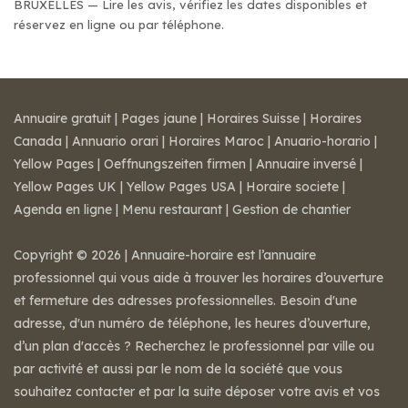
BRUXELLES — Lire les avis, vérifiez les dates disponibles et
réservez en ligne ou par téléphone.
Annuaire gratuit
|
Pages jaune
|
Horaires Suisse
|
Horaires
Canada
|
Annuario orari
|
Horaires Maroc
|
Anuario-horario
|
Yellow Pages
|
Oeffnungszeiten firmen
|
Annuaire inversé
|
Yellow Pages UK
|
Yellow Pages USA
|
Horaire societe
|
Agenda en ligne
|
Menu restaurant
|
Gestion de chantier
Copyright © 2026 | Annuaire-horaire est l’annuaire
professionnel qui vous aide à trouver les horaires d’ouverture
et fermeture des adresses professionnelles. Besoin d'une
adresse, d'un numéro de téléphone, les heures d’ouverture,
d’un plan d'accès ? Recherchez le professionnel par ville ou
par activité et aussi par le nom de la société que vous
souhaitez contacter et par la suite déposer votre avis et vos