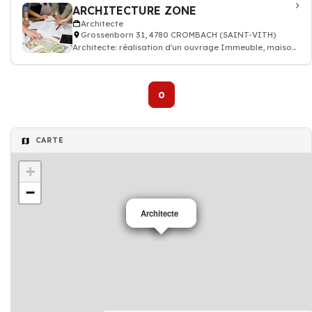
ARCHITECTURE ZONE
Architecte
Grossenborn 31, 4780 CROMBACH (SAINT-VITH)
Architecte: réalisation d'un ouvrage Immeuble, maison
individuelle, bâtiment public
0
CARTE
+
−
Architecte
Architecte