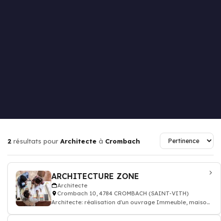
2
résultats pour
Architecte
à
Crombach
ARCHITECTURE ZONE
Architecte
Crombach 10, 4784 CROMBACH (SAINT-VITH)
Architecte: réalisation d'un ouvrage Immeuble, maison
individuelle, bâtiment public