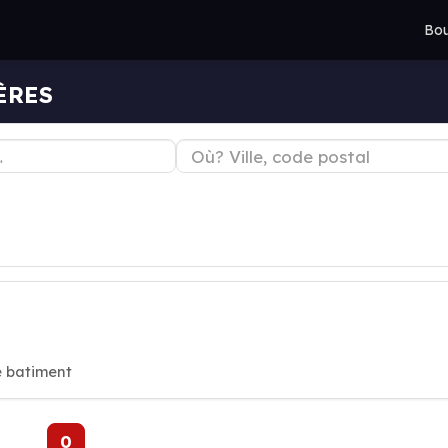
Bou
IÈRES
e batiment
0