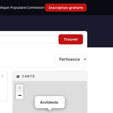
tique Populaire
|
Connexion
|
|
Inscription gratuite
Trouver
CARTE
+
−
Architecte