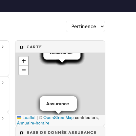
CARTE
Assurance
Assurance
Assurance
Assurance
Assurance
Assurance
Assurance
Assurance
Assurance
Assurance
Assurance
Assurance
Assurance
Assurance
Assurance
Assurance
Assurance
+
−
Assurance
Assurance
Assurance
Leaflet
|
©
OpenStreetMap
contributors,
Annuaire-horaire
BASE DE DONNÉE ASSURANCE