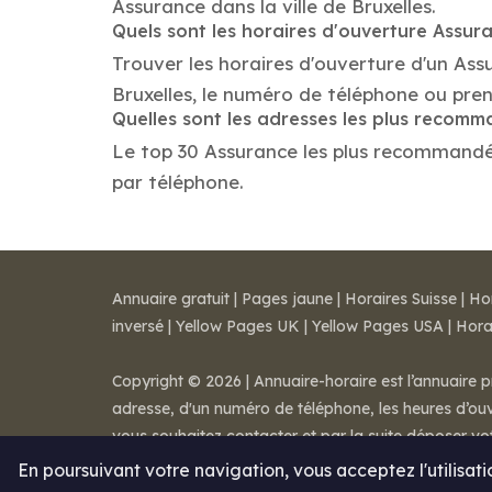
Assurance dans la ville de Bruxelles.
Quels sont les horaires d'ouverture Assur
Trouver les horaires d'ouverture d'un Ass
Bruxelles, le numéro de téléphone ou pre
Quelles sont les adresses les plus recom
Le top 30 Assurance les plus recommandés d
par téléphone.
Annuaire gratuit
|
Pages jaune
|
Horaires Suisse
|
Ho
inversé
|
Yellow Pages UK
|
Yellow Pages USA
|
Hora
Copyright © 2026 | Annuaire-horaire est l’annuaire p
adresse, d'un numéro de téléphone, les heures d’ouve
vous souhaitez contacter et par la suite déposer v
Mentions légales
-
Conditions de ventes
-
Contact
En poursuivant votre navigation, vous acceptez l'utilisat