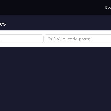
Bou
es