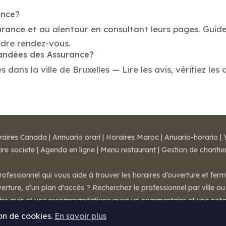
ance?
urance et au alentour en consultant leurs pages. Guid
ndre rendez-vous.
mandées des Assurance?
ans la ville de Bruxelles — Lire les avis, vérifiez les 
raires Canada
|
Annuario orari
|
Horaires Maroc
|
Anuario-horario
|
ire societe
|
Agenda en ligne
|
Menu restaurant
|
Gestion de chantie
rofessionnel qui vous aide à trouver les horaires d’ouverture et fer
rture, d’un plan d'accès ? Recherchez le professionnel par ville ou 
otre avis et vos recommandations avec un commentaire et une nota
ion de cookies.
En savoir plus