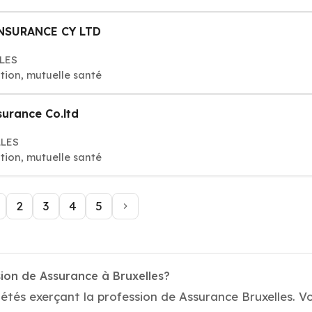
NSURANCE CY LTD
LLES
ion, mutuelle santé
surance Co.ltd
LLES
ion, mutuelle santé
2
3
4
5
ion de Assurance à Bruxelles?
étés exerçant la profession de Assurance Bruxelles. Vo