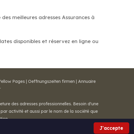
e des meilleures adresses Assurances à
dates disponibles et réservez en ligne ou
Yellow Pages
|
Oeffnungszeiten firmen
|
Annuaire
r
meture des adresses professionnelles. Besoin d'une
par activité et aussi par le nom de la société que
tion.
J'accepte