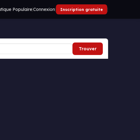
tique Populaire
|
Connexion
|
|
Inscription gratuite
Trouver