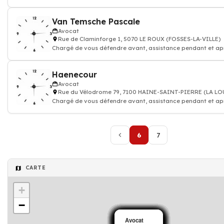
procédure judiciaire
Van Temsche Pascale
Avocat
Rue de Claminforge 1, 5070 LE ROUX (FOSSES-LA-VILLE)
Chargé de vous défendre avant, assistance pendant et ap
procédure judiciaire
Haenecour
Avocat
Rue du Vélodrome 79, 7100 HAINE-SAINT-PIERRE (LA L
Chargé de vous défendre avant, assistance pendant et ap
procédure judiciaire
6
7
CARTE
+
−
Avocat
Avocat
Avocat
Avocat
Avocat
Avocat
Avocat
Avocat
Avocat
Avocat
Avocat
Avocat
Avocat
Avocat
Avocat
Avocat
Avocat
Avocat
Avocat
Avocat