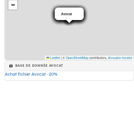
−
Avocat
Avocat
Avocat
Avocat
Avocat
Avocat
Avocat
Avocat
Leaflet
|
©
OpenStreetMap
contributors,
Annuaire-horaire
BASE DE DONNÉE AVOCAT
Achat fichier Avocat -20%