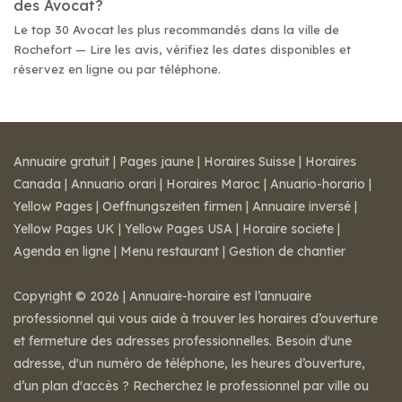
des Avocat?
Le top 30 Avocat les plus recommandés dans la ville de
Rochefort — Lire les avis, vérifiez les dates disponibles et
réservez en ligne ou par téléphone.
Annuaire gratuit
|
Pages jaune
|
Horaires Suisse
|
Horaires
Canada
|
Annuario orari
|
Horaires Maroc
|
Anuario-horario
|
Yellow Pages
|
Oeffnungszeiten firmen
|
Annuaire inversé
|
Yellow Pages UK
|
Yellow Pages USA
|
Horaire societe
|
Agenda en ligne
|
Menu restaurant
|
Gestion de chantier
Copyright © 2026 | Annuaire-horaire est l’annuaire
professionnel qui vous aide à trouver les horaires d’ouverture
et fermeture des adresses professionnelles. Besoin d'une
adresse, d'un numéro de téléphone, les heures d’ouverture,
d’un plan d'accès ? Recherchez le professionnel par ville ou