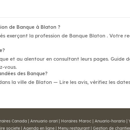
sion de Banque à Blaton ?
és exerçant la profession de Banque Blaton . Votre re
ue?
que et au alentour en consultant leurs pages. Guide d
z-vous.
mandées des Banque?
 la ville de Blaton — Lire les avis, vérifiez les dates
raires Canada
|
Annuario orari
|
Horaires Maroc
|
Anuario-horario
|
ire societe
|
Agenda en ligne
|
Menu restaurant
|
Gestion de chantie