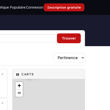
tique Populaire
|
Connexion
|
|
Inscription gratuite
Trouver
Banque
CARTE
+
−