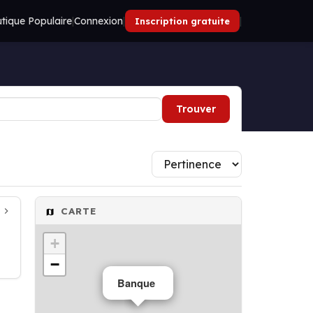
tique Populaire
|
Connexion
|
|
Inscription gratuite
Trouver
CARTE
+
−
Banque