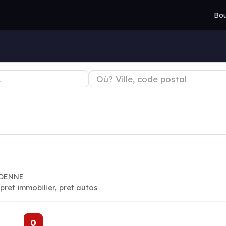
Bou
NDENNE
ret immobilier, pret autos
0