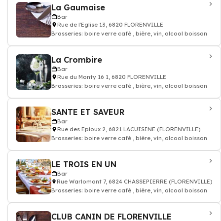
La Gaumaise
Bar
Rue de l'Eglise 13, 6820 FLORENVILLE
Brasseries: boire verre café , bière, vin, alcool boisson
La Crombire
Bar
Rue du Monty 16 1, 6820 FLORENVILLE
Brasseries: boire verre café , bière, vin, alcool boisson
SANTE ET SAVEUR
Bar
Rue des Epioux 2, 6821 LACUISINE (FLORENVILLE)
Brasseries: boire verre café , bière, vin, alcool boisson
LE TROIS EN UN
Bar
Rue Warlomont 7, 6824 CHASSEPIERRE (FLORENVILLE)
Brasseries: boire verre café , bière, vin, alcool boisson
CLUB CANIN DE FLORENVILLE