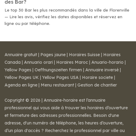
des Bar?
Le top 30 Bar les plus recommandés dans la ville de Florenville
— Lire les avis, vérifiez les dates disponibles et réservez en
ligne ou par téléphone.
Annuaire gratuit
|
Pages jaune
|
Horaires Suisse
|
Horaires
Canada
|
Annuario orari
|
Horaires Maroc
|
Anuario-horario
|
Yellow Pages
|
Oeffnungszeiten firmen
|
Annuaire inversé
|
Yellow Pages UK
|
Yellow Pages USA
|
Horaire societe
|
Agenda en ligne
|
Menu restaurant
|
Gestion de chantier
Copyright © 2026 | Annuaire-horaire est l’annuaire
professionnel qui vous aide à trouver les horaires d’ouverture
et fermeture des adresses professionnelles. Besoin d'une
adresse, d'un numéro de téléphone, les heures d’ouverture,
d’un plan d'accès ? Recherchez le professionnel par ville ou