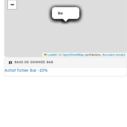
−
Bar
Bar
Bar
Bar
Bar
Bar
Bar
Bar
Leaflet
|
©
OpenStreetMap
contributors,
Annuaire-horaire
BASE DE DONNÉE BAR
Achat fichier Bar -20%