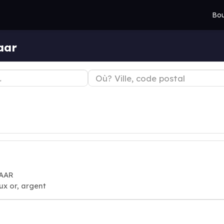
Bou
aar
LAAR
oux or, argent