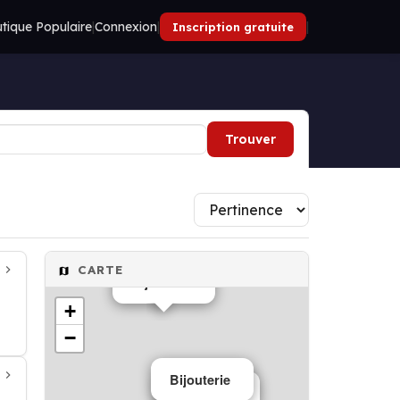
tique Populaire
|
Connexion
|
|
Inscription gratuite
Trouver
CARTE
Bijouterie
+
−
Bijouterie
Bijouterie