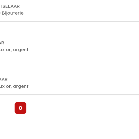
RTSELAAR
 Bijouterie
AR
oux or, argent
LAAR
oux or, argent
0