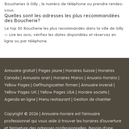
Boucheries à Gilly , le numéro de téléphone ou prendre rendez-
vous.
Quelles sont les adresses les plus recommandées
des Boucherie?
Le top 30 Boucherie les plus recommandés dans la ville de Gilly
— Lire les avis, vérifiez les dates disponibles et réservez en
ligne ou par téléphone.
Annuaire gratuit
|
Pages jaune
|
Horaires Suisse
|
Horaires
Canada
|
Annuario orari
|
Horaires Maroc
|
Anuario-horario
|
Yellow Pages
|
Oeffnungszeiten firmen
|
Annuaire inversé
|
Yellow Pages UK
|
Yellow Pages USA
|
Horaire societe
|
Agenda en ligne
|
Menu restaurant
|
Gestion de chantier
Copyright © 2026 | Annuaire-horaire est l’annuaire
professionnel qui vous aide à trouver les horaires d’ouverture
et fermeture des adresses professionnelles. Besoin d'une