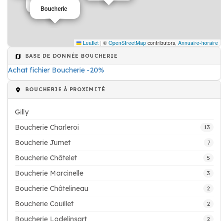
Boucherie
Boucherie
Leaflet
|
©
OpenStreetMap
contributors,
Annuaire-horaire
BASE DE DONNÉE BOUCHERIE
Achat fichier Boucherie -20%
BOUCHERIE À PROXIMITÉ
Gilly
Boucherie Charleroi
13
Boucherie Jumet
7
Boucherie Châtelet
5
Boucherie Marcinelle
3
Boucherie Châtelineau
2
Boucherie Couillet
2
Boucherie Lodelinsart
2