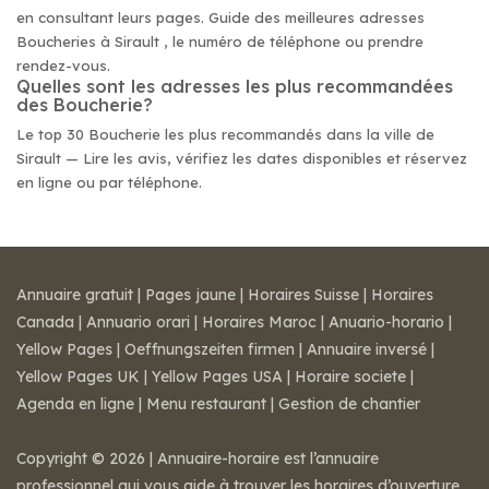
en consultant leurs pages. Guide des meilleures adresses
Boucheries à Sirault , le numéro de téléphone ou prendre
rendez-vous.
Quelles sont les adresses les plus recommandées
des Boucherie?
Le top 30 Boucherie les plus recommandés dans la ville de
Sirault — Lire les avis, vérifiez les dates disponibles et réservez
en ligne ou par téléphone.
Annuaire gratuit
|
Pages jaune
|
Horaires Suisse
|
Horaires
Canada
|
Annuario orari
|
Horaires Maroc
|
Anuario-horario
|
Yellow Pages
|
Oeffnungszeiten firmen
|
Annuaire inversé
|
Yellow Pages UK
|
Yellow Pages USA
|
Horaire societe
|
Agenda en ligne
|
Menu restaurant
|
Gestion de chantier
Copyright © 2026 | Annuaire-horaire est l’annuaire
professionnel qui vous aide à trouver les horaires d’ouverture