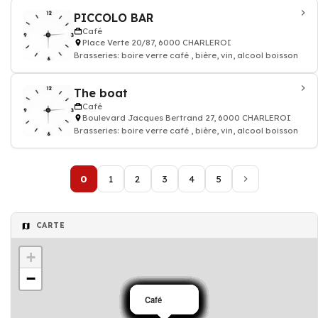
PICCOLO BAR
Café
Place Verte 20/87, 6000 CHARLEROI
Brasseries: boire verre café , bière, vin, alcool boisson
The boat
Café
Boulevard Jacques Bertrand 27, 6000 CHARLEROI
Brasseries: boire verre café , bière, vin, alcool boisson
0
1
2
3
4
5
CARTE
+
−
Café
Café
Café
Café
Café
Café
Café
Café
Café
Café
Café
Café
Café
Café
Café
Café
Café
Café
Café
Café