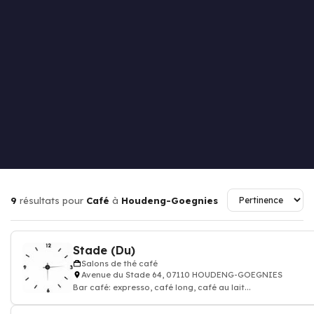
9
résultats pour
Café
à
Houdeng-Goegnies
Stade (Du)
Salons de thé café
Avenue du Stade 64, 07110 HOUDENG-GOEGNIES
Bar café: expresso, café long, café au lait...