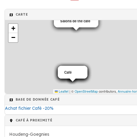
CARTE
Salons de thé café
Salons de thé café
Salons de thé café
+
−
Café
Café
Café
Café
Café
Café
Leaflet
|
©
OpenStreetMap
contributors,
Annuaire-hor
BASE DE DONNÉE CAFÉ
Achat fichier Café -20%
CAFÉ À PROXIMITÉ
Houdeng-Goegnies