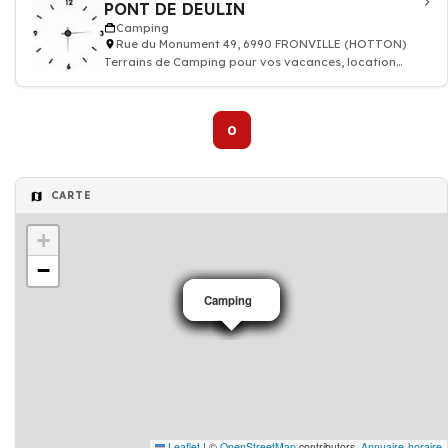
PONT DE DEULIN
Camping
Rue du Monument 49, 6990 FRONVILLE (HOTTON)
Terrains de Camping pour vos vacances, location
mobil home
0
CARTE
+
−
Camping
Camping
Camping
Camping
Camping
Camping
Leaflet
|
©
OpenStreetMap
contributors,
Annuaire-horaire