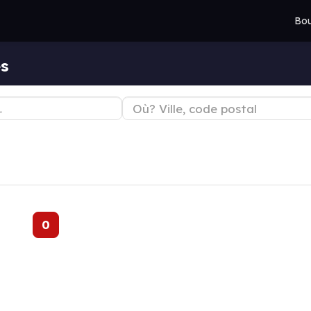
Bou
es
0