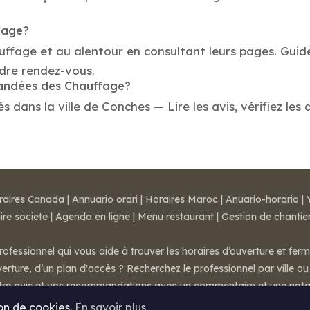
fage?
auffage et au alentour en consultant leurs pages. Gui
dre rendez-vous.
mandées des Chauffage?
ans la ville de Conches — Lire les avis, vérifiez les 
raires Canada
|
Annuario orari
|
Horaires Maroc
|
Anuario-horario
|
ire societe
|
Agenda en ligne
|
Menu restaurant
|
Gestion de chantie
rofessionnel qui vous aide à trouver les horaires d’ouverture et fer
rture, d’un plan d'accès ? Recherchez le professionnel par ville ou 
otre avis et vos recommandations avec un commentaire et une nota
ion de cookies.
En savoir plus