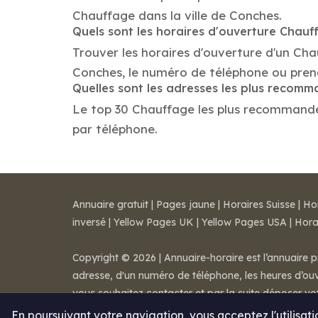
Chauffage dans la ville de Conches.
Quels sont les horaires d'ouverture Chauf
Trouver les horaires d'ouverture d'un Ch
Conches, le numéro de téléphone ou pren
Quelles sont les adresses les plus recom
Le top 30 Chauffage les plus recommandés d
par téléphone.
Annuaire gratuit
|
Pages jaune
|
Horaires Suisse
|
Ho
inversé
|
Yellow Pages UK
|
Yellow Pages USA
|
Hora
Copyright © 2026 | Annuaire-horaire est l’annuaire p
adresse, d'un numéro de téléphone, les heures d’ouve
vous souhaitez contacter et par la suite déposer v
Mentions légales
-
Conditions de ventes
-
Contact
En poursuivant votre navigation, vous acceptez l'utilisat