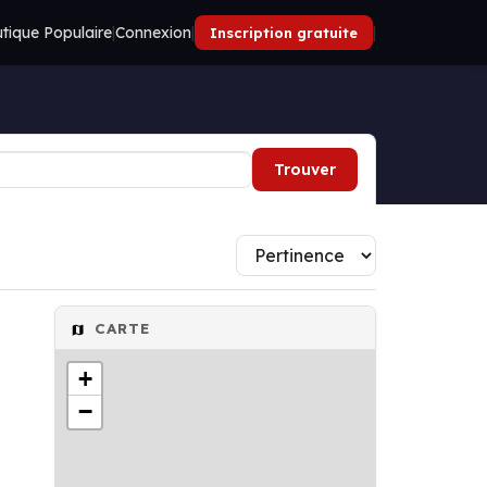
tique Populaire
|
Connexion
|
|
Inscription gratuite
Trouver
CARTE
+
−