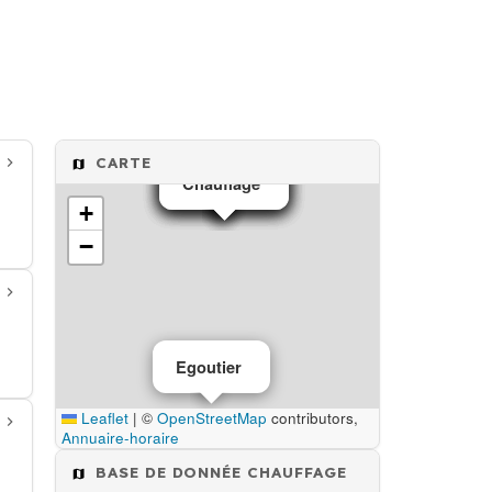
CARTE
Chauffage
Chauffage
Chauffage
Chauffage
Chauffage
+
−
Egoutier
Leaflet
|
©
OpenStreetMap
contributors,
Annuaire-horaire
BASE DE DONNÉE CHAUFFAGE