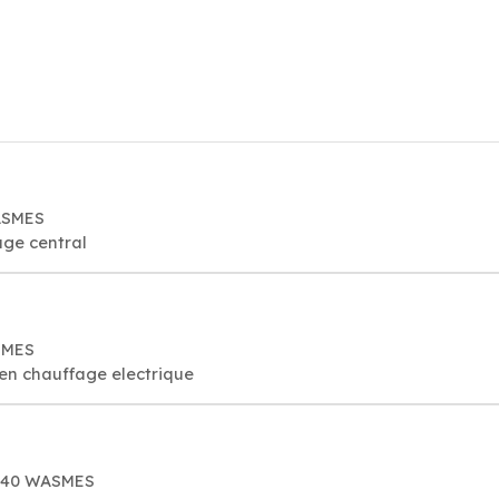
ASMES
age central
SMES
tien chauffage electrique
7340 WASMES