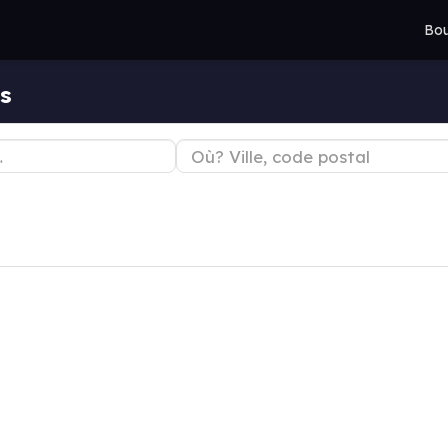
Bou
s