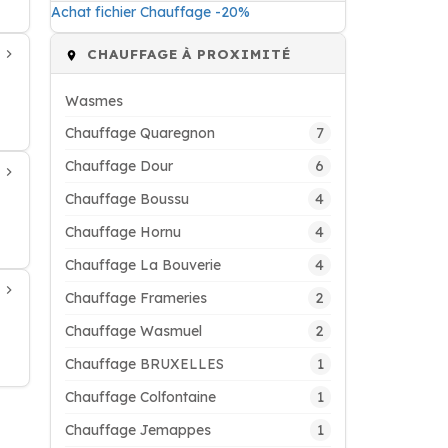
Achat fichier Chauffage -20%
CHAUFFAGE À PROXIMITÉ
Wasmes
7
Chauffage Quaregnon
6
Chauffage Dour
4
Chauffage Boussu
4
Chauffage Hornu
4
Chauffage La Bouverie
2
Chauffage Frameries
2
Chauffage Wasmuel
1
Chauffage BRUXELLES
1
Chauffage Colfontaine
1
Chauffage Jemappes