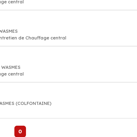
age central
0 WASMES
entretien de Chauffage central
0 WASMES
age central
 WASMES (COLFONTAINE)
0