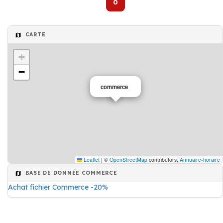
0
CARTE
+
−
commerce
Leaflet
|
©
OpenStreetMap
contributors,
Annuaire-horaire
BASE DE DONNÉE COMMERCE
Achat fichier Commerce -20%