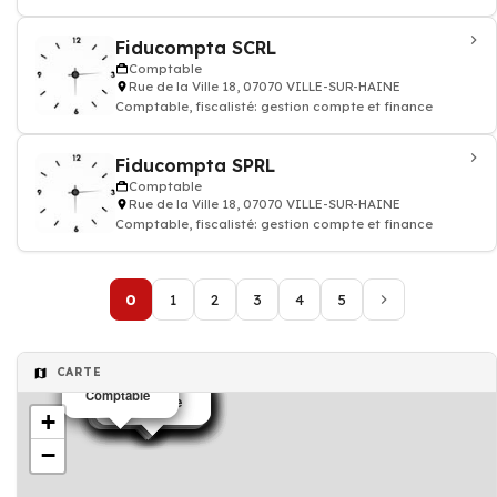
Fiducompta SCRL
Comptable
Rue de la Ville 18, 07070 VILLE-SUR-HAINE
Comptable, fiscalisté: gestion compte et finance
Fiducompta SPRL
Comptable
Rue de la Ville 18, 07070 VILLE-SUR-HAINE
Comptable, fiscalisté: gestion compte et finance
0
1
2
3
4
5
CARTE
Comptable
Comptable
Comptable
Comptable
Comptable
Comptable
Comptable
Comptable
Comptable
Comptable
Comptable
Comptable
Comptable
Comptable
Comptable
Comptable
+
−