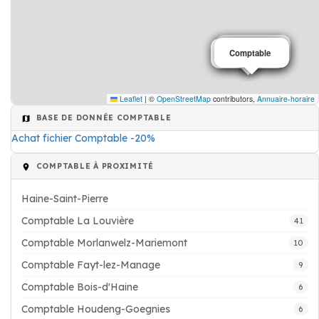
Comptable
Comptable
Comptable
Comptable
Leaflet
|
©
OpenStreetMap
contributors,
Annuaire-horaire
BASE DE DONNÉE COMPTABLE
Achat fichier Comptable -20%
COMPTABLE À PROXIMITÉ
Haine-Saint-Pierre
Comptable La Louvière
41
Comptable Morlanwelz-Mariemont
10
Comptable Fayt-lez-Manage
9
Comptable Bois-d'Haine
6
Comptable Houdeng-Goegnies
6