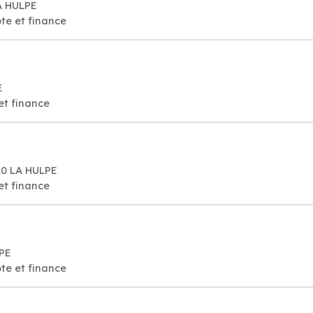
A HULPE
te et finance
E
et finance
10 LA HULPE
et finance
LPE
te et finance