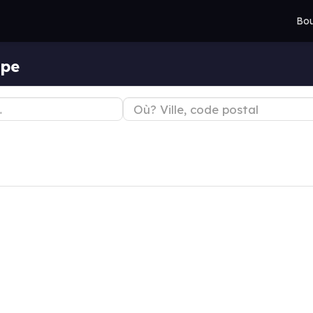
Bou
lpe