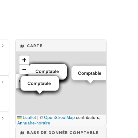
CARTE
+
−
Comptable
Comptable
Comptable
Comptable
Comptable
Comptable
Comptable
Comptable
Comptable
Comptable
Comptable
Comptable
Comptable
Comptable
Comptable
Comptable
Comptable
Comptable
Comptable
Comptable
Leaflet
|
©
OpenStreetMap
contributors,
Annuaire-horaire
BASE DE DONNÉE COMPTABLE