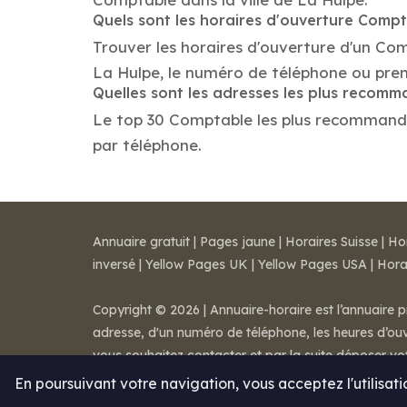
Quels sont les horaires d'ouverture Comp
Trouver les horaires d'ouverture d'un Co
La Hulpe, le numéro de téléphone ou pre
Quelles sont les adresses les plus reco
Le top 30 Comptable les plus recommandés d
par téléphone.
Annuaire gratuit
|
Pages jaune
|
Horaires Suisse
|
Ho
inversé
|
Yellow Pages UK
|
Yellow Pages USA
|
Hora
Copyright © 2026 | Annuaire-horaire est l’annuaire p
adresse, d'un numéro de téléphone, les heures d’ouve
vous souhaitez contacter et par la suite déposer v
Mentions légales
-
Conditions de ventes
-
Contact
En poursuivant votre navigation, vous acceptez l'utilisat