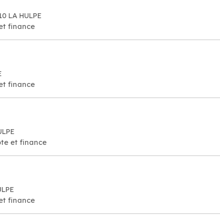
310 LA HULPE
et finance
E
et finance
HULPE
te et finance
ULPE
et finance