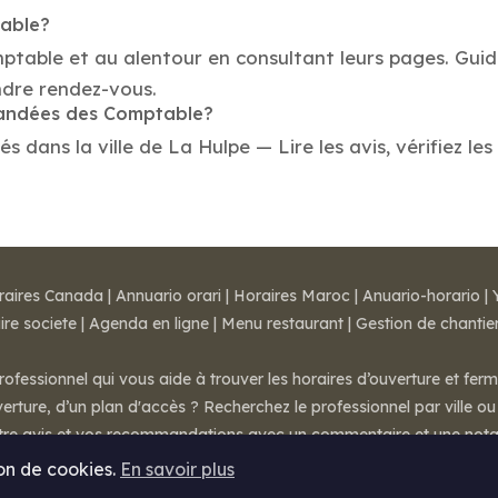
table?
mptable et au alentour en consultant leurs pages. Gui
ndre rendez-vous.
mmandées des Comptable?
ans la ville de La Hulpe — Lire les avis, vérifiez les
raires Canada
|
Annuario orari
|
Horaires Maroc
|
Anuario-horario
|
ire societe
|
Agenda en ligne
|
Menu restaurant
|
Gestion de chantie
rofessionnel qui vous aide à trouver les horaires d’ouverture et fer
rture, d’un plan d'accès ? Recherchez le professionnel par ville ou 
otre avis et vos recommandations avec un commentaire et une nota
ion de cookies.
En savoir plus