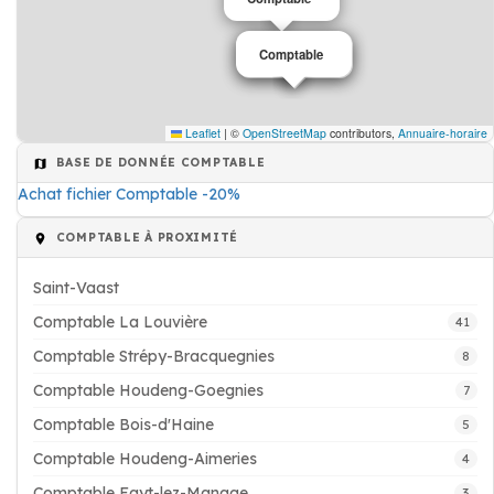
Comptable
Comptable
Leaflet
|
©
OpenStreetMap
contributors,
Annuaire-horaire
BASE DE DONNÉE COMPTABLE
Achat fichier Comptable -20%
COMPTABLE À PROXIMITÉ
Saint-Vaast
Comptable La Louvière
41
Comptable Strépy-Bracquegnies
8
Comptable Houdeng-Goegnies
7
Comptable Bois-d'Haine
5
Comptable Houdeng-Aimeries
4
Comptable Fayt-lez-Manage
3