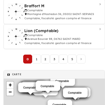
Braffort M
Comptable
Montagne d'Hastedon 36, 05002 SAINT-SERVAIS
Comptable, fiscalisté: gestion compte et finance
Lion (Comptable)
Comptable
Avenue Bouvier 88, 06762 SAINT-MARD
Comptable, fiscalisté: gestion compte et finance
0
1
2
3
4
5
CARTE
Comptable
+
Comptable
Comptable
Comptable
Comptable
Comptable
Comptable
Comptable
Comptable
Comptable
Comptable
Comptable
Comptable
−
Comptable
Comptable
Comptable
Comptable
Comptable