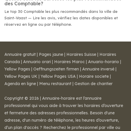
des Comptable?
Le top 30 Comptable les plus recommandés dans la ville de
Saint-Vaast — Lire les avis, vérifiez les dates disponibles et
réservez en ligne ou par téléphone.
Annuaire gratuit
|
Pages jaune
|
Horaires Suisse
|
Horaires
Canada
|
Annuario orari
|
Horaires Maroc
|
Anuario-horario
|
Yellow Pages
|
Oeffnungszeiten firmen
|
Annuaire inversé
|
Yellow Pages UK
|
Yellow Pages USA
|
Horaire societe
|
Agenda en ligne
|
Menu restaurant
|
Gestion de chantier
Copyright © 2026 | Annuaire-horaire est l’annuaire
professionnel qui vous aide à trouver les horaires d’ouverture
et fermeture des adresses professionnelles. Besoin d'une
adresse, d'un numéro de téléphone, les heures d’ouverture,
d’un plan d'accès ? Recherchez le professionnel par ville ou