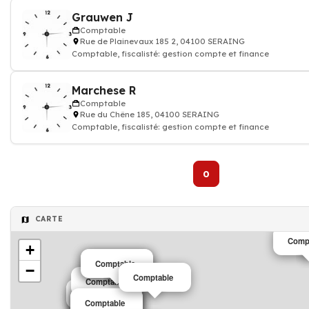
Grauwen J
Comptable
Rue de Plainevaux 185 2, 04100 SERAING
Comptable, fiscalisté: gestion compte et finance
Marchese R
Comptable
Rue du Chêne 185, 04100 SERAING
Comptable, fiscalisté: gestion compte et finance
0
CARTE
Comp
+
Comptable
Comptable
−
Comptable
Comptable
Comptable
Comptable
Comptable
Comptable