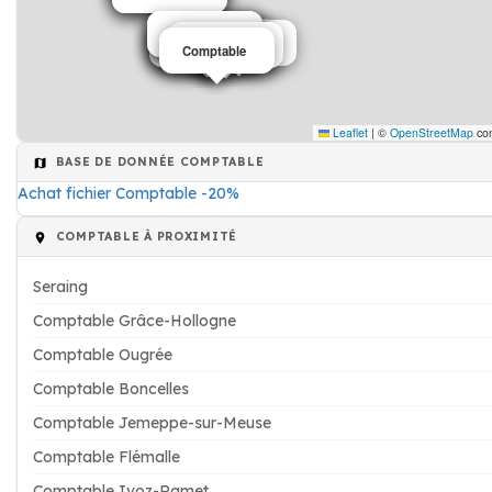
Comptable
Comptable
Comptable
Comptable
Comptable
Comptable
Comptable
Comptable
Comptable
Comptable
Comptable
Leaflet
|
©
OpenStreetMap
con
BASE DE DONNÉE COMPTABLE
Achat fichier Comptable -20%
COMPTABLE À PROXIMITÉ
Seraing
Comptable Grâce-Hollogne
Comptable Ougrée
Comptable Boncelles
Comptable Jemeppe-sur-Meuse
Comptable Flémalle
Comptable Ivoz-Ramet