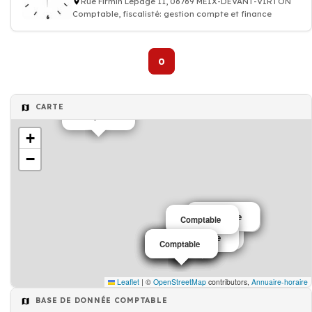
Rue Firmin Lepage 11, 06769 MEIX-DEVANT-VIRTON
Comptable, fiscalisté: gestion compte et finance
0
CARTE
Comptable
+
−
Comptable
Comptable
Comptable
Comptable
Comptable
Comptable
Comptable
Comptable
Comptable
Leaflet
|
©
OpenStreetMap
contributors,
Annuaire-horaire
BASE DE DONNÉE COMPTABLE