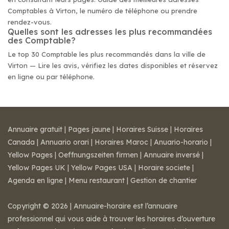
Comptables à Virton, le numéro de téléphone ou prendre
rendez-vous.
Quelles sont les adresses les plus recommandées
des Comptable?
Le top 30 Comptable les plus recommandés dans la ville de
Virton — Lire les avis, vérifiez les dates disponibles et réservez
en ligne ou par téléphone.
Annuaire gratuit
|
Pages jaune
|
Horaires Suisse
|
Horaires
Canada
|
Annuario orari
|
Horaires Maroc
|
Anuario-horario
|
Yellow Pages
|
Oeffnungszeiten firmen
|
Annuaire inversé
|
Yellow Pages UK
|
Yellow Pages USA
|
Horaire societe
|
Agenda en ligne
|
Menu restaurant
|
Gestion de chantier
Copyright © 2026 | Annuaire-horaire est l’annuaire
professionnel qui vous aide à trouver les horaires d’ouverture