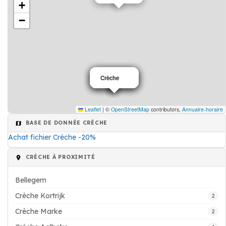
+
−
Crèche
Crèche
Crèche
Leaflet
|
©
OpenStreetMap
contributors,
Annuaire-horaire
BASE DE DONNÉE CRÈCHE
Achat fichier Crèche -20%
CRÈCHE À PROXIMITÉ
Bellegem
Crèche Kortrijk
2
Crèche Marke
2