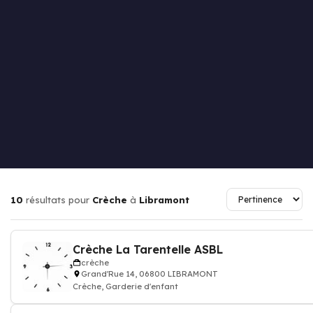
10
résultats pour
Crèche
à
Libramont
Crèche La Tarentelle ASBL
crèche
Grand'Rue 14, 06800 LIBRAMONT
Crèche, Garderie d'enfant