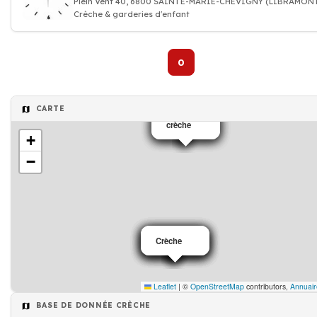
Plein Vent 40, 6800 SAINTE-MARIE-CHEVIGNY (LIBRAMO
Crèche & garderies d'enfant
0
CARTE
crèche
crèche
crèche
crèche
+
−
Crèche
Crèche
Crèche
Crèche
Crèche
Crèche
Leaflet
|
©
OpenStreetMap
contributors,
Annuair
BASE DE DONNÉE CRÈCHE