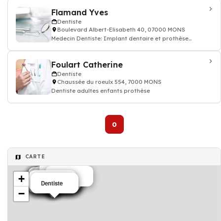
Flamand Yves
Dentiste
Boulevard Albert-Elisabeth 40, 07000 MONS
Medecin Dentiste: Implant dentaire et prothèse
dentaire, soin des dents, docteur dentiste
Foulart Catherine
Dentiste
Chaussée du roeulx 554, 7000 MONS
Dentiste adultes enfants prothèse
0
CARTE
Dentiste
Dentiste
+
Dentiste
Dentiste
Dentiste
Dentiste
Dentiste
Dentiste
Dentiste
Dentiste
Dentiste
Dentiste
Dentiste
Dentiste
Dentiste
Dentiste
Dentiste
Dentiste
Dentiste
−