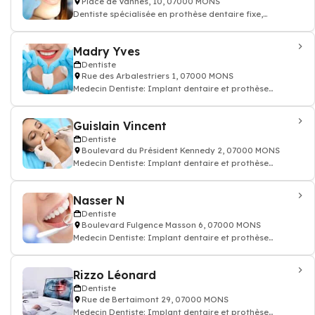
Place de Vannes, 10, 07000 MONS
Dentiste spécialisée en prothèse dentaire fixe,
amovible, ou sur implant.
Madry Yves
Dentiste
Rue des Arbalestriers 1, 07000 MONS
Medecin Dentiste: Implant dentaire et prothèse
dentaire, soin des dents, docteur dentiste
Guislain Vincent
Dentiste
Boulevard du Président Kennedy 2, 07000 MONS
Medecin Dentiste: Implant dentaire et prothèse
dentaire, soin des dents, docteur dentiste
Nasser N
Dentiste
Boulevard Fulgence Masson 6, 07000 MONS
Medecin Dentiste: Implant dentaire et prothèse
dentaire, soin des dents, docteur dentiste
Rizzo Léonard
Dentiste
Rue de Bertaimont 29, 07000 MONS
Medecin Dentiste: Implant dentaire et prothèse